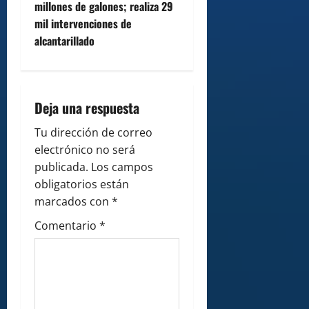
millones de galones; realiza 29
a
mil intervenciones de
v
alcantarillado
i
g
Deja una respuesta
a
Tu dirección de correo
electrónico no será
t
publicada.
Los campos
i
obligatorios están
marcados con
*
o
Comentario
*
n