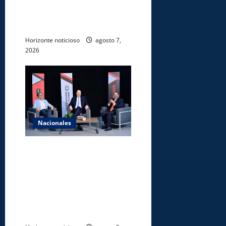
PAQUETES DE MARIHUANA
EN PUERTO DE HAINA
ORIENTAL
Horizonte noticioso
agosto 7,
2026
Nacionales
UNICARIBE recibe ministro
argentino Federico
Sturzenegger para dialogar
sobre liderazgo,
transformación del Estado e
innovación pública