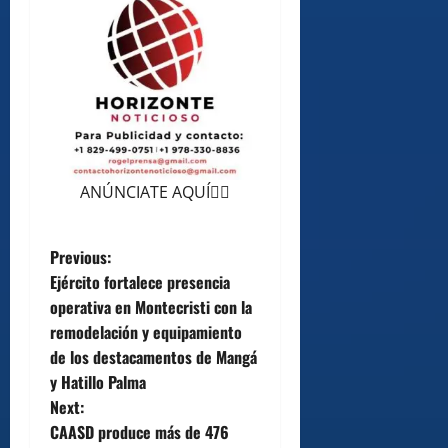
ANÚNCIATE AQUÍ👆🏻
P
Previous:
Ejército fortalece presencia
o
operativa en Montecristi con la
remodelación y equipamiento
s
de los destacamentos de Mangá
t
y Hatillo Palma
Next:
n
CAASD produce más de 476