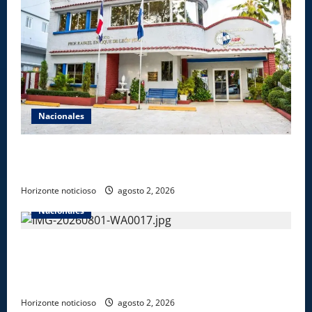
Nacionales
ADP solicita al MINERD revelar: ¿Dónde están las
1,000 nuevas aulas para el próximo año escolar?
Horizonte noticioso
agosto 2, 2026
Nacionales
En operativos del Ejército interceptan a 47
migrantes haitianos indocumentados en la zona
fronteriza
Horizonte noticioso
agosto 2, 2026