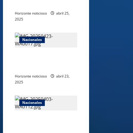
miembros retirados.
Horizonte noticioso
abril 25,
2025
Nacionales
Denuncian “mafiosos” se
apodera de terrenos de la
familia Evangelista.
Horizonte noticioso
abril 23,
2025
Nacionales
República Dominicana y
Centroamérica suscribieron
carta de intención para