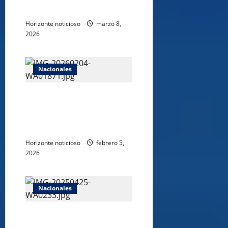
populares.
Horizonte noticioso
marzo 8,
2026
Nacionales
Ministro de Agricultura llama a
productores a no dejarle todo a
la naturaleza y apostar por la
tecnología y la mecanización.
Horizonte noticioso
febrero 5,
2026
Nacionales
Ministerio de Defensa realiza
pago de retroactivos a