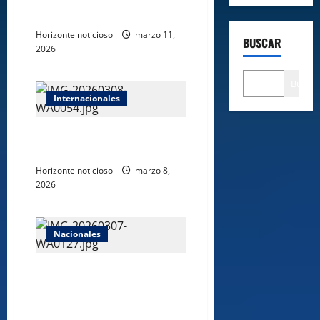
homenaje a Francisco del
Rosario Sánchez
Horizonte noticioso
marzo 11,
BUSCAR
2026
Buscar
Internacionales
8 de marzo: la lucha histórica
que abrió camino a las mujeres
Horizonte noticioso
marzo 8,
2026
Nacionales
CPADB lanza campaña “Mujer
Virtuosa y Emprendedora” para
fortalecer el emprendimiento
femenino en sectores