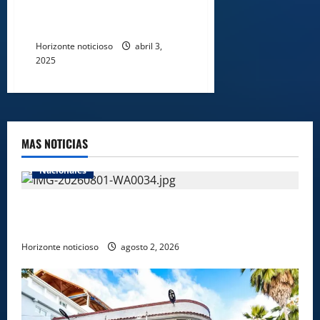
fortalecer la colaboración en
científica abierta.
Horizonte noticioso
abril 3,
2025
MAS NOTICIAS
Nacionales
Alcaldesa Betty Gerónimo supervisa avances de
importantes obras en Santo Domingo Norte
Horizonte noticioso
agosto 2, 2026