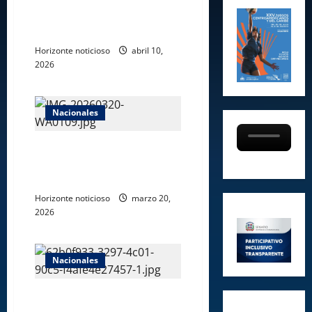
JCE inicia este domingo 12 de
abril la renovación de la nueva
cédula a nivel nacional.
Horizonte noticioso
abril 10,
2026
Nacionales
Propeep remoza templo
comunitario en SDO y fortalece
espacios de fe.
Horizonte noticioso
marzo 20,
2026
Nacionales
Escuelas Vocacionales rinden