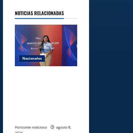
NOTICIAS RELACIONADAS
Nacionales
Comedores Comunitarios de
DASAC garantizan
alimentación de miles de
voluntarios y personal de
los XXV Juegos
Centroamericanos y del
Caribe Santo Domingo 2026
Horizonte noticioso
agosto 8,