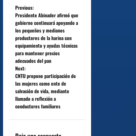
P
Previous:
Presidente Abinader afirmó que
o
gobierno continuará apoyando a
los pequeños y medianos
s
productores de la harina con
t
equipamiento y ayudas técnicas
para mantener precios
n
adecuados del pan
Next:
a
CNTU propone participación de
v
las mujeres como ente de
salvación de vida, mediante
i
llamado a reflexión a
conductores familiares
g
a
Deja una respuesta