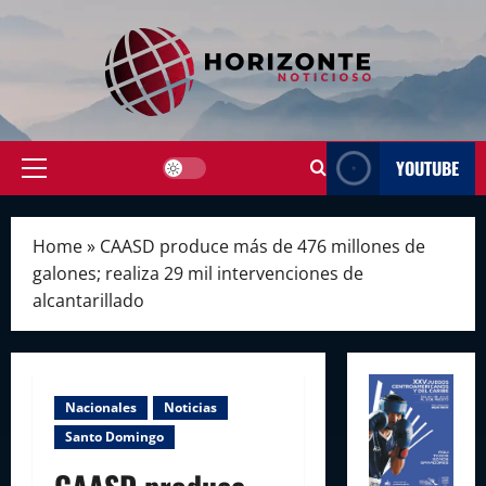
Skip
to
content
YOUTUBE
Primary
Menu
Home
»
CAASD produce más de 476 millones de
galones; realiza 29 mil intervenciones de
alcantarillado
Nacionales
Noticias
Santo Domingo