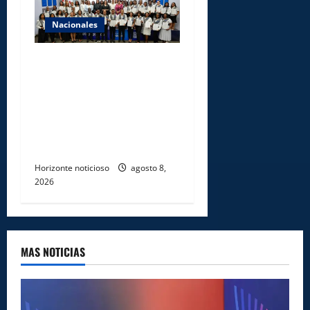
Nacionales
INFOTEP, Ministerio de
Trabajo y World Vision
certifican a 46
profesionales en prevención
y erradicación del trabajo
infantil
Horizonte noticioso
agosto 8,
2026
MAS NOTICIAS