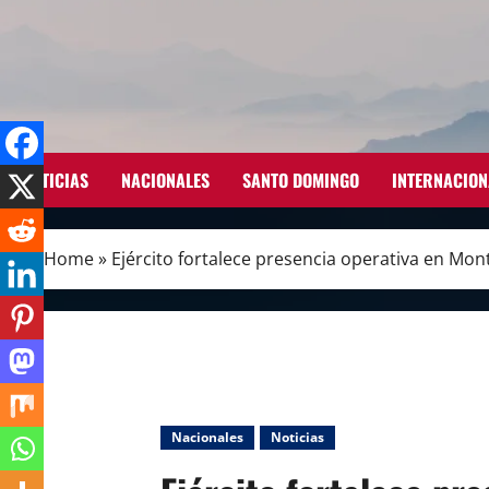
Skip
to
content
NOTICIAS
NACIONALES
SANTO DOMINGO
INTERNACION
Home
»
Ejército fortalece presencia operativa en Mo
Nacionales
Noticias