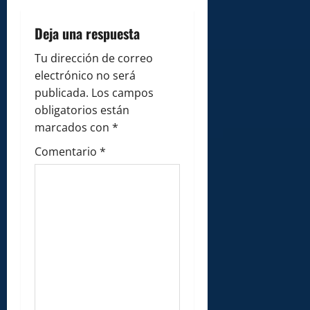
i
Deja una respuesta
g
Tu dirección de correo
a
electrónico no será
publicada.
Los campos
t
obligatorios están
i
marcados con
*
Comentario
*
o
n