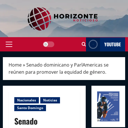
Skip
to
content
YOUTUBE
Primary
Menu
Home
»
Senado dominicano y ParlAmericas se
reúnen para promover la equidad de género.
Nacionales
Noticias
Santo Domingo
Senado