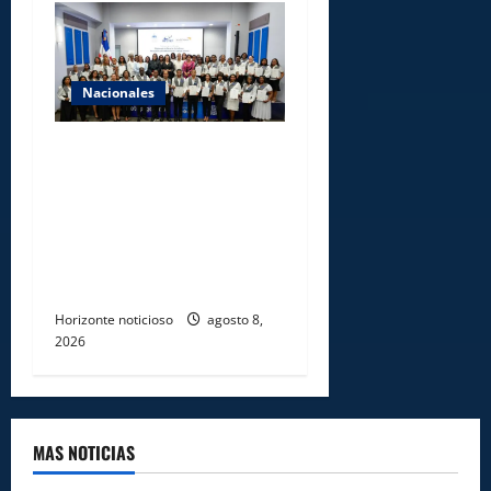
Nacionales
INFOTEP, Ministerio de
Trabajo y World Vision
certifican a 46
profesionales en prevención
y erradicación del trabajo
infantil
Horizonte noticioso
agosto 8,
2026
MAS NOTICIAS