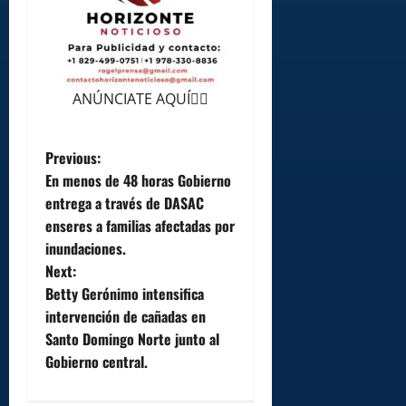
ANÚNCIATE AQUÍ👆🏻
P
Previous:
En menos de 48 horas Gobierno
o
entrega a través de DASAC
enseres a familias afectadas por
s
inundaciones.
t
Next:
Betty Gerónimo intensifica
n
intervención de cañadas en
Santo Domingo Norte junto al
a
Gobierno central.
v