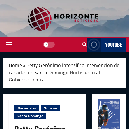
Skip
to
content
YOUTUBE
Primary
Menu
Home
»
Betty Gerónimo intensifica intervención de
cañadas en Santo Domingo Norte junto al
Gobierno central.
Nacionales
Noticias
Santo Domingo