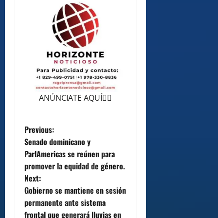
ANÚNCIATE AQUÍ👆🏻
P
Previous:
Senado dominicano y
o
ParlAmericas se reúnen para
promover la equidad de género.
s
Next:
t
Gobierno se mantiene en sesión
permanente ante sistema
n
frontal que generará lluvias en