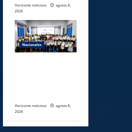
Horizonte noticioso
agosto 8,
2026
Nacionales
INFOTEP, Ministerio de
Trabajo y World Vision
certifican a 46
profesionales en prevención
y erradicación del trabajo
infantil
Horizonte noticioso
agosto 8,
2026