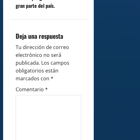
gran parte del país.
a
v
i
Deja una respuesta
g
Tu dirección de correo
electrónico no será
a
publicada.
Los campos
obligatorios están
t
marcados con
*
i
Comentario
*
o
n