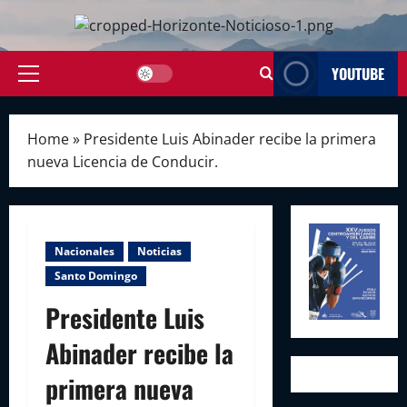
Skip
to
content
YOUTUBE
Primary
Menu
Home
»
Presidente Luis Abinader recibe la primera
nueva Licencia de Conducir.
Nacionales
Noticias
Santo Domingo
Presidente Luis
Abinader recibe la
primera nueva