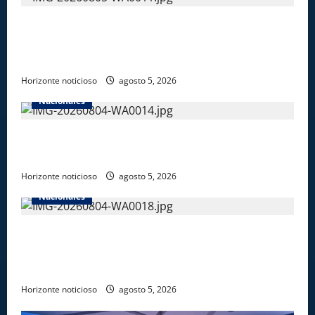
UNICARIBE recibe ministro argentino Federico
Sturzenegger para dialogar sobre liderazgo,
transformación del Estado e innovación pública
Horizonte noticioso
agosto 5, 2026
Nacionales
Gobierno anuncia apertura de nuevo centro del
INFOTEP en La Vega
Horizonte noticioso
agosto 5, 2026
Nacionales
Gobierno entrega ayudas económicas a comerciantes
afectados por ampliación de avenida Los
Beisbolistas en Manoguayabo
Horizonte noticioso
agosto 5, 2026