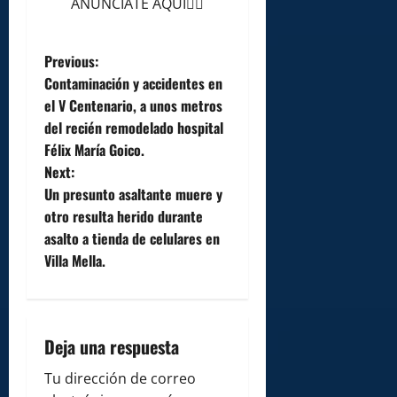
ANÚNCIATE AQUÍ👆🏻
P
Previous:
Contaminación y accidentes en
o
el V Centenario, a unos metros
del recién remodelado hospital
s
Félix María Goico.
t
Next:
Un presunto asaltante muere y
n
otro resulta herido durante
asalto a tienda de celulares en
a
Villa Mella.
v
i
Deja una respuesta
g
Tu dirección de correo