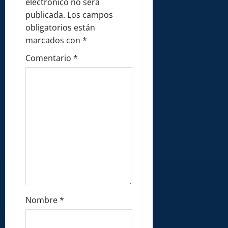
a
electrónico no será
publicada.
Los campos
t
obligatorios están
i
marcados con
*
Comentario
*
o
n
Nombre
*