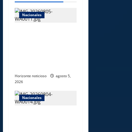
Nacionales
UNICARIBE recibe ministro
argentino Federico
Sturzenegger para dialogar
sobre liderazgo,
transformación del Estado e
innovación pública
Horizonte noticioso
agosto 5,
2026
Nacionales
Gobierno anuncia apertura
de nuevo centro del INFOTEP
en La Vega