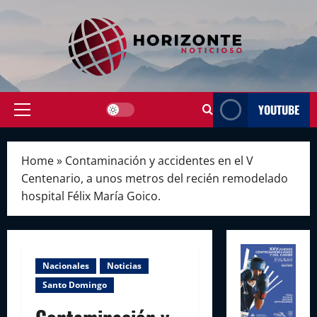
Skip
to
content
YOUTUBE
Primary
Menu
Home
»
Contaminación y accidentes en el V
Centenario, a unos metros del recién remodelado
hospital Félix María Goico.
Nacionales
Noticias
Santo Domingo