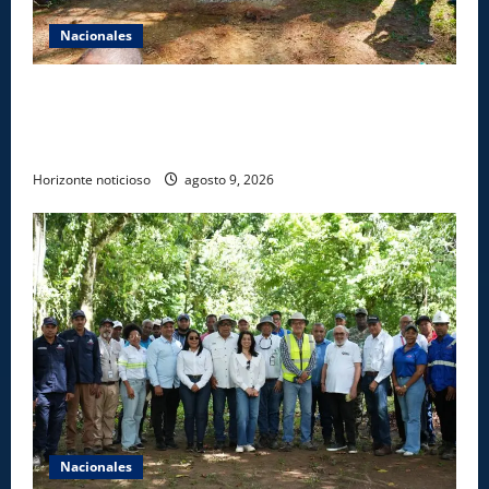
Nacionales
Gobierno inicia construcción de obras estratégicas
en la frontera norte para fortalecer la seguridad, el
desarrollo y el comercio organizado
Horizonte noticioso
agosto 9, 2026
Nacionales