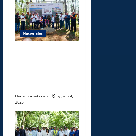
Nacionales
Gobierno inicia
construcción de obras
estratégicas en la frontera
norte para fortalecer la
seguridad, el desarrollo y el
comercio organizado
Horizonte noticioso
agosto 9,
2026