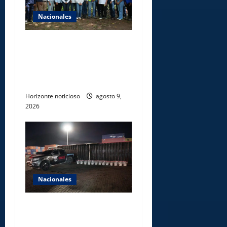
Nacionales
Ministerio de Energía y
Minas realiza jornada de
reforestación y limpieza en
cuencas de ríos de Cotuí
Horizonte noticioso
agosto 9,
2026
Nacionales
DNCD INCAUTA 303
PAQUETES DE PRESUNTA