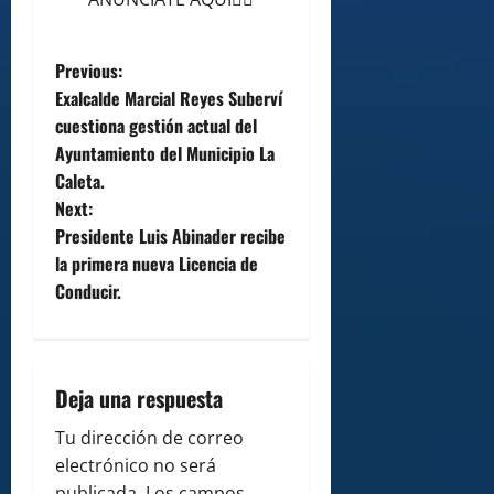
P
Previous:
Exalcalde Marcial Reyes Suberví
o
cuestiona gestión actual del
Ayuntamiento del Municipio La
s
Caleta.
t
Next:
Presidente Luis Abinader recibe
n
la primera nueva Licencia de
Conducir.
a
v
i
Deja una respuesta
g
Tu dirección de correo
electrónico no será
publicada.
Los campos