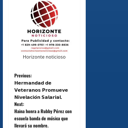
Horizonte noticioso
P
Previous:
𝗛𝗲𝗿𝗺𝗮𝗻𝗱𝗮𝗱 𝗱𝗲
o
𝗩𝗲𝘁𝗲𝗿𝗮𝗻𝗼𝘀 𝗣𝗿𝗼𝗺𝘂𝗲𝘃𝗲
𝗡𝗶𝘃𝗲𝗹𝗮𝗰𝗶𝗼́𝗻 𝗦𝗮𝗹𝗮𝗿𝗶𝗮𝗹.
s
Next:
t
Haina honra a Rubby Pérez con
escuela banda de música que
n
llevará su nombre.