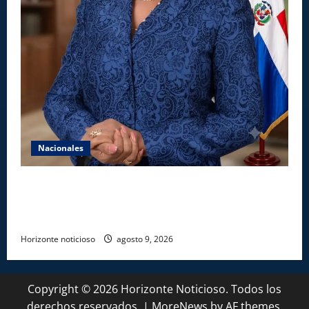
Nacionales
Aseguran INAIPI recobra confianza en padres y la
sociedad; dicen gestión Josefa Castillo mejoró
asistencia
Horizonte noticioso
agosto 9, 2026
Copyright © 2026 Horizonte Noticioso. Todos los
derechos reservados.
|
MoreNews
by AF themes.