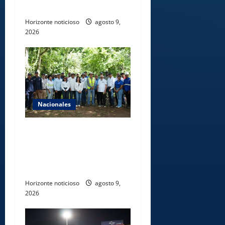
comercio organizado
Horizonte noticioso
agosto 9,
2026
Nacionales
Ministerio de Energía y
Minas realiza jornada de
reforestación y limpieza en
cuencas de ríos de Cotuí
Horizonte noticioso
agosto 9,
2026