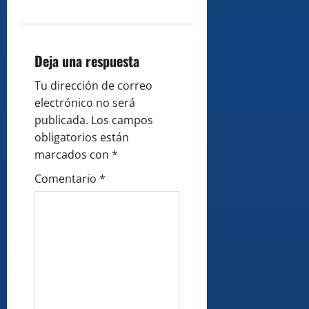
a
v
Deja una respuesta
i
Tu dirección de correo
g
electrónico no será
publicada.
Los campos
a
obligatorios están
marcados con
*
t
Comentario
*
i
o
n