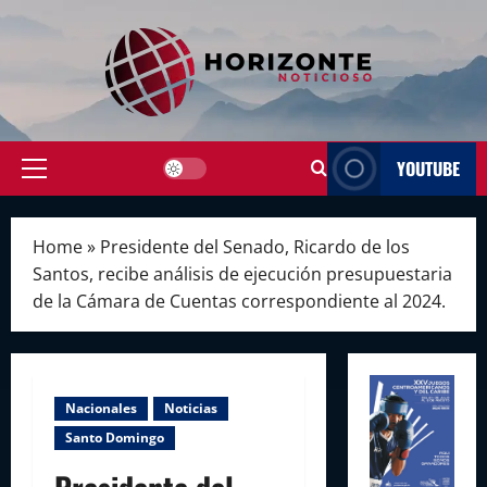
Skip
to
content
YOUTUBE
Primary
Menu
Home
»
Presidente del Senado, Ricardo de los
Santos, recibe análisis de ejecución presupuestaria
de la Cámara de Cuentas correspondiente al 2024.
Nacionales
Noticias
Santo Domingo