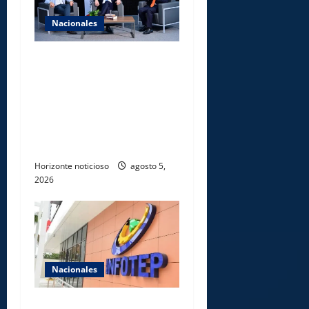
Nacionales
UNICARIBE recibe ministro
argentino Federico
Sturzenegger para dialogar
sobre liderazgo,
transformación del Estado e
innovación pública
Horizonte noticioso
agosto 5,
2026
Nacionales
Gobierno anuncia apertura