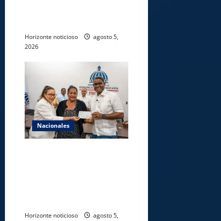
de nuevo centro del INFOTEP
en La Vega
Horizonte noticioso
agosto 5,
2026
Nacionales
Gobierno entrega ayudas
económicas a comerciantes
afectados por ampliación de
avenida Los Beisbolistas en
Manoguayabo
Horizonte noticioso
agosto 5,