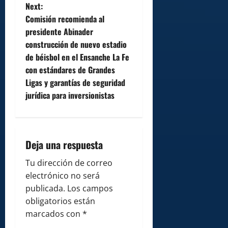
t
Next:
Comisión recomienda al
n
presidente Abinader
construcción de nuevo estadio
a
de béisbol en el Ensanche La Fe
v
con estándares de Grandes
Ligas y garantías de seguridad
i
jurídica para inversionistas
g
a
Deja una respuesta
t
Tu dirección de correo
i
electrónico no será
publicada.
Los campos
o
obligatorios están
marcados con
*
n