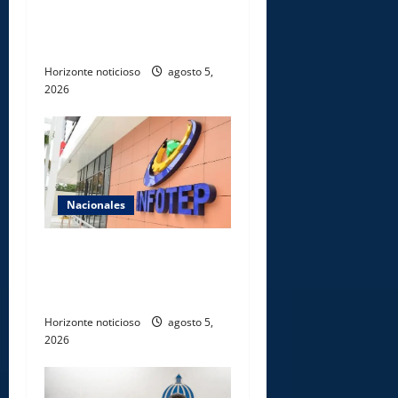
sobre liderazgo,
transformación del Estado e
innovación pública
Horizonte noticioso
agosto 5,
2026
Nacionales
Gobierno anuncia apertura
de nuevo centro del INFOTEP
en La Vega
Horizonte noticioso
agosto 5,
2026