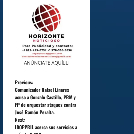
ANÚNCIATE AQUÍ👆🏻
P
Previous:
Comunicador Rafael Linares
o
acusa a Gonzalo Castillo, PRM y
FP de orquestar ataques contra
s
José Ramón Peralta.
t
Next:
IDOPPRIL acerca sus servicios a