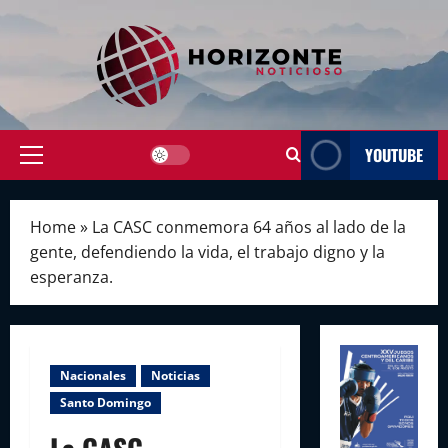
Skip
to
content
YOUTUBE
Primary
Menu
Home
»
La CASC conmemora 64 años al lado de la
gente, defendiendo la vida, el trabajo digno y la
esperanza.
Nacionales
Noticias
Santo Domingo