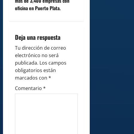
n
más de 3,400 empresas con
oficina en Puerto Plata.
a
v
i
Deja una respuesta
g
Tu dirección de correo
electrónico no será
a
publicada.
Los campos
obligatorios están
t
marcados con
*
i
Comentario
*
o
n