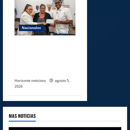
Nacionales
Gobierno entrega ayudas
económicas a comerciantes
afectados por ampliación de
avenida Los Beisbolistas en
Manoguayabo
Horizonte noticioso
agosto 5,
2026
MAS NOTICIAS