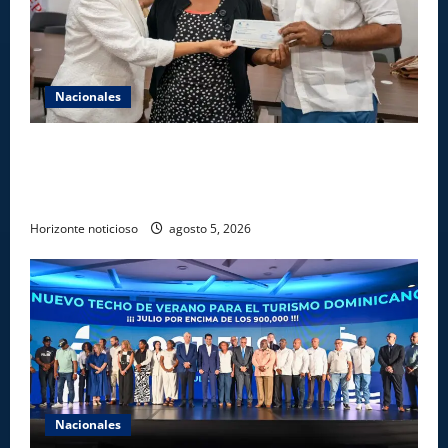
Nacionales
Gobierno entrega ayudas económicas a comerciantes
afectados por ampliación de avenida Los
Beisbolistas en Manoguayabo
Horizonte noticioso
agosto 5, 2026
Nacionales