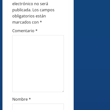
g
electrónico no será
a
publicada.
Los campos
obligatorios están
t
marcados con
*
i
Comentario
*
o
n
Nombre
*