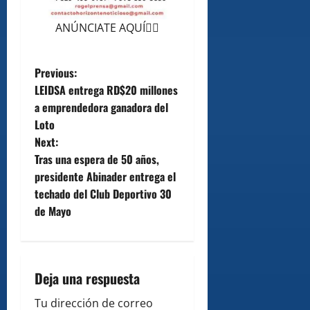
ANÚNCIATE AQUÍ👆🏻
P
Previous:
LEIDSA entrega RD$20 millones
o
a emprendedora ganadora del
Loto
s
Next:
t
Tras una espera de 50 años,
presidente Abinader entrega el
n
techado del Club Deportivo 30
de Mayo
a
v
i
Deja una respuesta
Tu dirección de correo