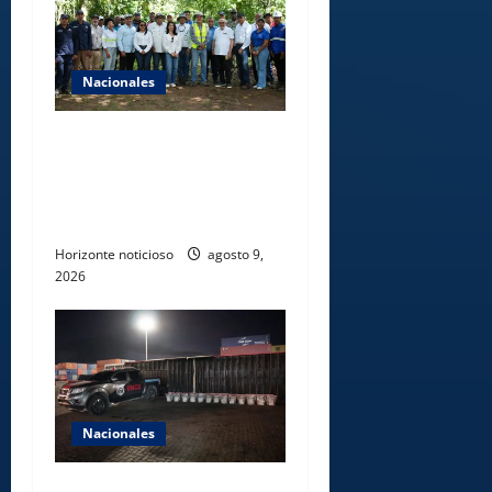
Nacionales
Ministerio de Energía y
Minas realiza jornada de
reforestación y limpieza en
cuencas de ríos de Cotuí
Horizonte noticioso
agosto 9,
2026
Nacionales