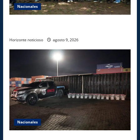
Nacionales
Ministerio de Energía y Minas realiza jornada de
reforestación y limpieza en cuencas de ríos de Cotuí
Horizonte noticioso
agosto 9, 2026
Nacionales
DNCD INCAUTA 303 PAQUETES DE PRESUNTA