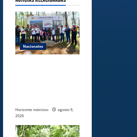
Nacionales
Gobierno inicia
construcción de obras
estratégicas en la frontera
norte para fortalecer la
seguridad, el desarrollo y el
comercio organizado
Horizonte noticioso
agosto 9,
2026