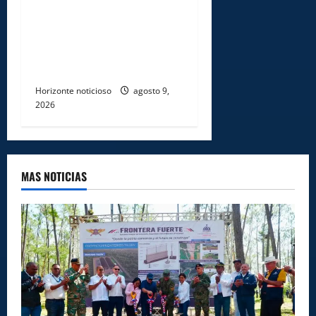
DNCD INCAUTA 303
PAQUETES DE PRESUNTA
COCAÍNA OCULTAS EN PISO
DE CONTENEDOR EN PUERTO
CAUCEDO
Horizonte noticioso
agosto 9,
2026
MAS NOTICIAS