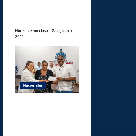
Gobierno anuncia apertura
de nuevo centro del INFOTEP
en La Vega
Horizonte noticioso
agosto 5,
2026
Nacionales
Gobierno entrega ayudas
económicas a comerciantes
afectados por ampliación de
avenida Los Beisbolistas en
Manoguayabo