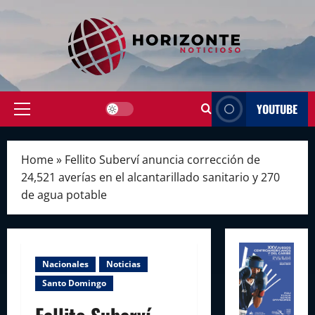
Skip
to
content
YOUTUBE
Primary
Menu
Home
»
Fellito Suberví anuncia corrección de
24,521 averías en el alcantarillado sanitario y 270
de agua potable
Nacionales
Noticias
Santo Domingo