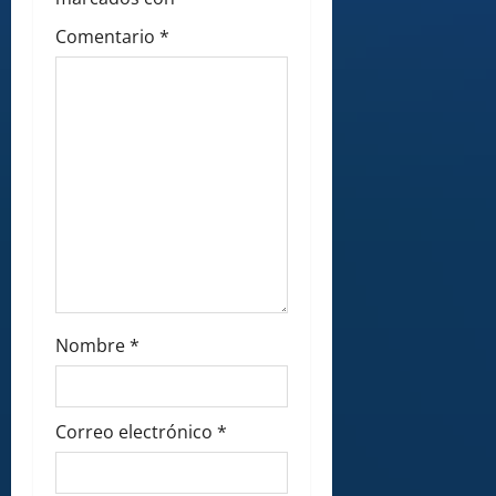
i
Comentario
*
o
n
Nombre
*
Correo electrónico
*