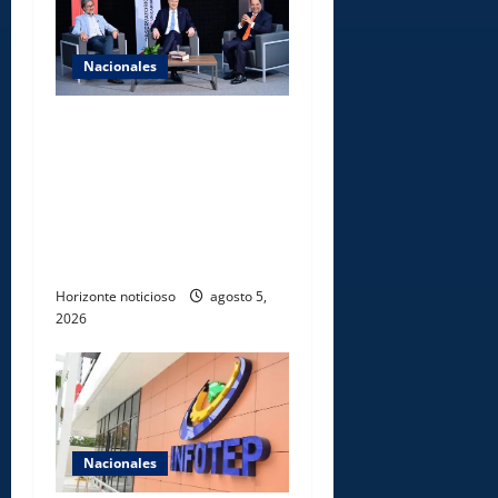
Nacionales
UNICARIBE recibe ministro
argentino Federico
Sturzenegger para dialogar
sobre liderazgo,
transformación del Estado e
innovación pública
Horizonte noticioso
agosto 5,
2026
Nacionales