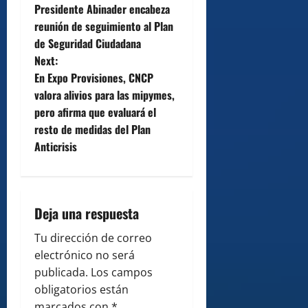
Presidente Abinader encabeza
o
reunión de seguimiento al Plan
de Seguridad Ciudadana
s
Next:
t
En Expo Provisiones, CNCP
valora alivios para las mipymes,
n
pero afirma que evaluará el
resto de medidas del Plan
a
Anticrisis
v
i
Deja una respuesta
g
Tu dirección de correo
a
electrónico no será
publicada.
Los campos
t
obligatorios están
marcados con
*