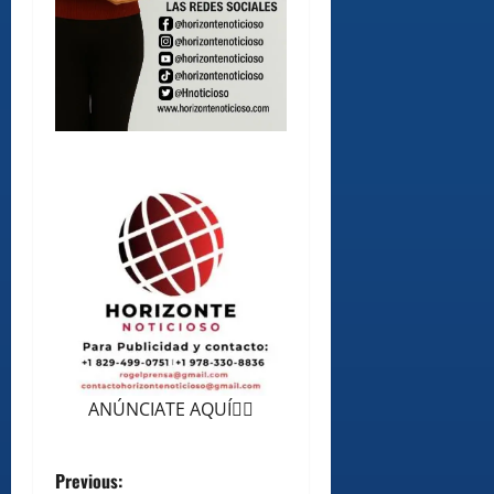
ANÚNCIATE AQUÍ👆🏻
P
Previous: