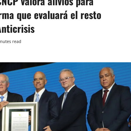
CNCP valora alivios para
rma que evaluará el resto
nticrisis
nutes read