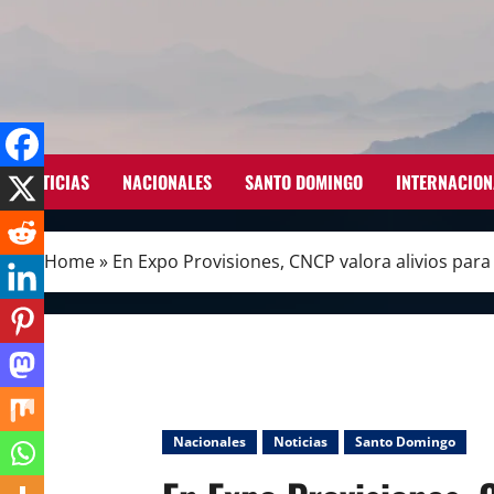
Skip
to
content
NOTICIAS
NACIONALES
SANTO DOMINGO
INTERNACION
Home
»
En Expo Provisiones, CNCP valora alivios para
Nacionales
Noticias
Santo Domingo