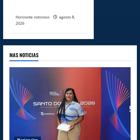
y erradicación del trabajo
infantil
Horizonte noticioso
agosto 8,
2026
MAS NOTICIAS
Nacionales