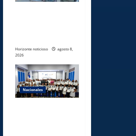
Comisión Hípica Nacional
admite emisión de miles de
licencias para instalación de
agencias hípicas en
agencias de loterías
Horizonte noticioso
agosto 8,
2026
Nacionales
INFOTEP, Ministerio de
Trabajo y World Vision
certifican a 46
profesionales en prevención