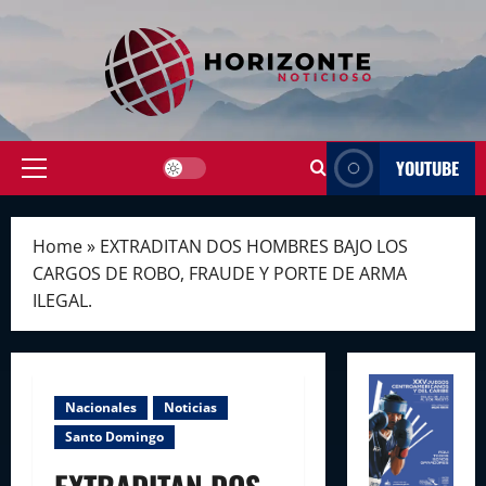
Skip
to
content
YOUTUBE
Primary
Menu
Home
»
EXTRADITAN DOS HOMBRES BAJO LOS
CARGOS DE ROBO, FRAUDE Y PORTE DE ARMA
ILEGAL.
Nacionales
Noticias
Santo Domingo