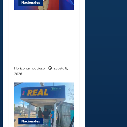
Nacionales
Comedores Comunitarios de
DASAC garantizan
alimentación de miles de
voluntarios y personal de
los XXV Juegos
Centroamericanos y del
Caribe Santo Domingo 2026
Horizonte noticioso
agosto 8,
2026
Nacionales