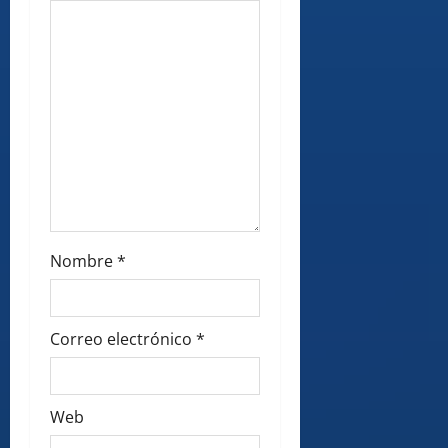
o
n
Nombre
*
Correo electrónico
*
Web