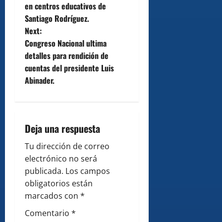
en centros educativos de
s
Santiago Rodríguez.
t
Next:
Congreso Nacional ultima
n
detalles para rendición de
cuentas del presidente Luis
a
Abinader.
v
i
Deja una respuesta
g
Tu dirección de correo
a
electrónico no será
publicada.
Los campos
t
obligatorios están
i
marcados con
*
Comentario
*