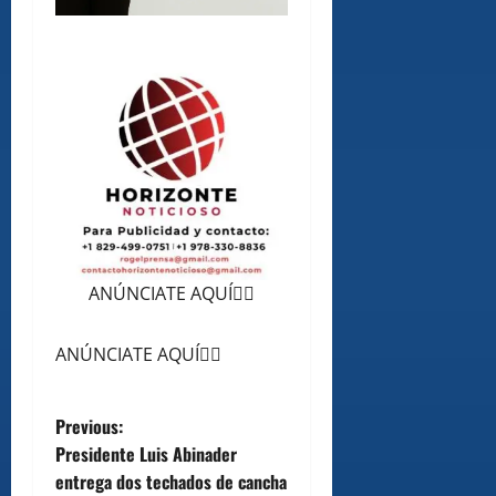
ANÚNCIATE AQUÍ👆🏻
ANÚNCIATE AQUÍ👆🏻
P
Previous:
Presidente Luis Abinader
o
entrega dos techados de cancha