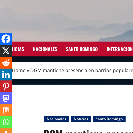
Skip
to
content
NOTICIAS
NACIONALES
SANTO DOMINGO
INTERNACION
Home
»
DGM mantiene presencia en barrios populares 
Nacionales
Noticias
Santo Domingo