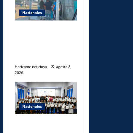
Nacionales
Comisión Hípica Nacional
admite emisión de miles de
licencias para instalación de
agencias hípicas en
agencias de loterías
Horizonte noticioso
agosto 8,
2026
Nacionales
INFOTEP, Ministerio de
Trabajo y World Vision