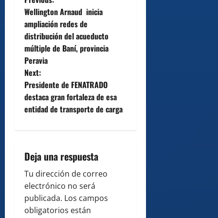
P
Wellington Arnaud inicia
o
ampliación redes de
distribución del acueducto
s
múltiple de Baní, provincia
t
Peravia
Next:
n
Presidente de FENATRADO
destaca gran fortaleza de esa
a
entidad de transporte de carga
v
i
Deja una respuesta
g
Tu dirección de correo
a
electrónico no será
publicada.
Los campos
t
obligatorios están