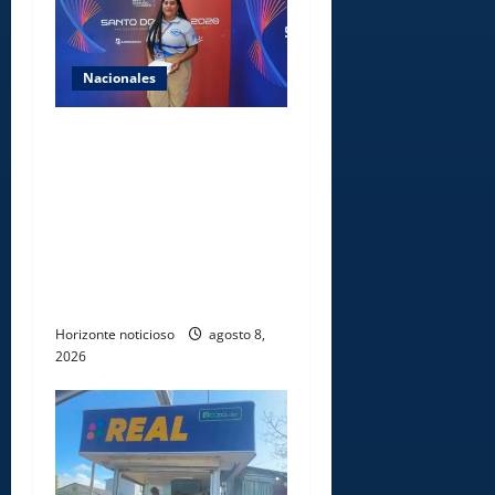
Nacionales
Comedores Comunitarios de
DASAC garantizan
alimentación de miles de
voluntarios y personal de
los XXV Juegos
Centroamericanos y del
Caribe Santo Domingo 2026
Horizonte noticioso
agosto 8,
2026