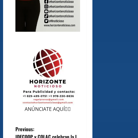
ANÚNCIATE AQUÍ👆🏻
P
Previous:
IDECOOP y COLAC celebran la I