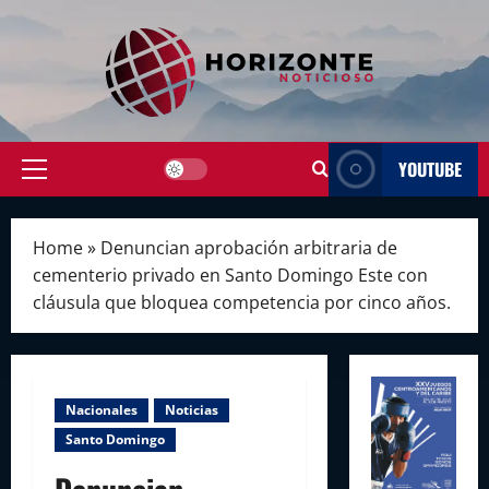
Skip
to
content
YOUTUBE
Primary
Menu
Home
»
Denuncian aprobación arbitraria de
cementerio privado en Santo Domingo Este con
cláusula que bloquea competencia por cinco años.
Nacionales
Noticias
Santo Domingo