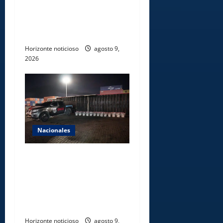
Minas realiza jornada de
reforestación y limpieza en
cuencas de ríos de Cotuí
Horizonte noticioso
agosto 9,
2026
Nacionales
DNCD INCAUTA 303
PAQUETES DE PRESUNTA
COCAÍNA OCULTAS EN PISO
DE CONTENEDOR EN PUERTO
CAUCEDO
Horizonte noticioso
agosto 9,