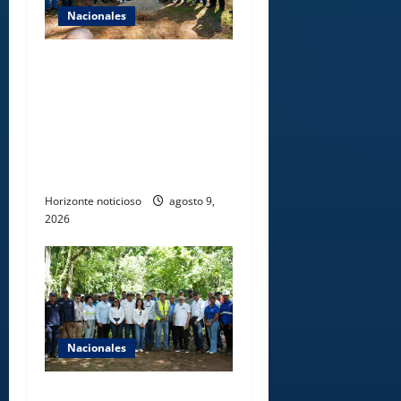
Nacionales
Gobierno inicia
construcción de obras
estratégicas en la frontera
norte para fortalecer la
seguridad, el desarrollo y el
comercio organizado
Horizonte noticioso
agosto 9,
2026
Nacionales
Ministerio de Energía y