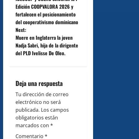
o
Edición COOPVALORA 2026 y
fortalecen el posicionamiento
s
del cooperativismo dominicano
t
Next:
Muere en Inglaterra la joven
n
Nadja Sabri, hija de la dirigente
del PLD Ivelisse De Oleo.
a
v
i
Deja una respuesta
g
Tu dirección de correo
electrónico no será
a
publicada.
Los campos
obligatorios están
t
marcados con
*
i
Comentario
*