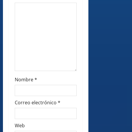
o
n
Nombre
*
Correo electrónico
*
Web