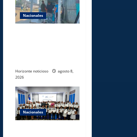
Nacionales
Comisión Hípica Nacional
admite emisión de miles de
licencias para instalación de
agencias hípicas en
agencias de loterías
Horizonte noticioso
agosto 8,
2026
Nacionales
INFOTEP, Ministerio de
Trabajo y World Vision