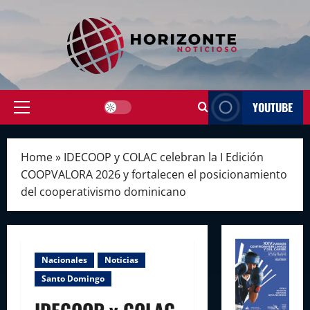
Skip
to
content
YOUTUBE
Primary
Menu
Home
»
IDECOOP y COLAC celebran la I Edición
COOPVALORA 2026 y fortalecen el posicionamiento
del cooperativismo dominicano
Nacionales
Noticias
Santo Domingo