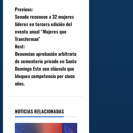
P
Previous:
Senado reconoce a 32 mujeres
o
líderes en tercera edición del
evento anual “Mujeres que
s
Transforman”
t
Next:
Denuncian aprobación arbitraria
n
de cementerio privado en Santo
Domingo Este con cláusula que
a
bloquea competencia por cinco
v
años.
i
g
NOTICIAS RELACIONADAS
a