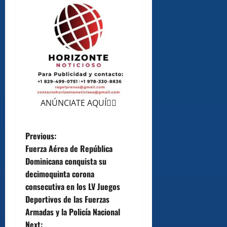
ANÚNCIATE AQUÍ👆🏻
P
Previous:
Fuerza Aérea de República
o
Dominicana conquista su
decimoquinta corona
s
consecutiva en los LV Juegos
t
Deportivos de las Fuerzas
Armadas y la Policía Nacional
n
Next: