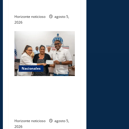
de nuevo centro del INFOTEP
en La Vega
Horizonte noticioso
agosto 5,
2026
Nacionales
Gobierno entrega ayudas
económicas a comerciantes
afectados por ampliación de
avenida Los Beisbolistas en
Manoguayabo
Horizonte noticioso
agosto 5,
2026