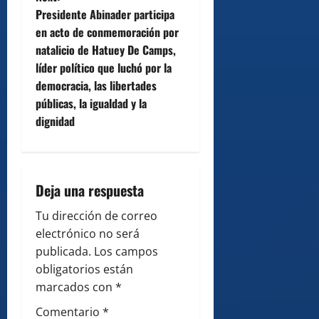
Presidente Abinader participa
a
en acto de conmemoración por
v
natalicio de Hatuey De Camps,
líder político que luchó por la
i
democracia, las libertades
públicas, la igualdad y la
g
dignidad
a
t
Deja una respuesta
i
Tu dirección de correo
o
electrónico no será
publicada.
Los campos
n
obligatorios están
marcados con
*
Comentario
*