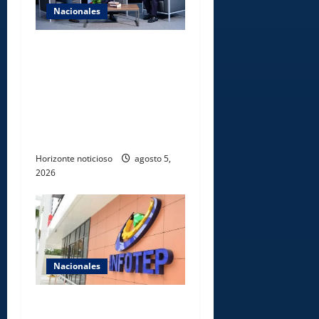
Nacionales
UNICARIBE recibe ministro
argentino Federico
Sturzenegger para dialogar
sobre liderazgo,
transformación del Estado e
innovación pública
Horizonte noticioso
agosto 5,
2026
Nacionales
Gobierno anuncia apertura