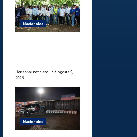
Nacionales
Ministerio de Energía y
Minas realiza jornada de
reforestación y limpieza en
cuencas de ríos de Cotuí
Horizonte noticioso
agosto 9,
2026
Nacionales