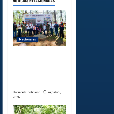
NOTICIAS RELACIONADAS
Nacionales
Gobierno inicia
construcción de obras
estratégicas en la frontera
norte para fortalecer la
seguridad, el desarrollo y el
comercio organizado
Horizonte noticioso
agosto 9,
2026