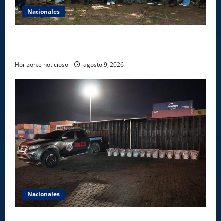
Nacionales
Ministerio de Energía y Minas realiza jornada de
reforestación y limpieza en cuencas de ríos de Cotuí
Horizonte noticioso
agosto 9, 2026
Nacionales
DNCD INCAUTA 303 PAQUETES DE PRESUNTA