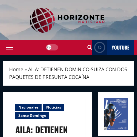
Skip
to
content
YOUTUBE
Primary
Menu
Home
»
AILA: DETIENEN DOMINICO-SUIZA CON DOS
PAQUETES DE PRESUNTA COCAÍNA
Nacionales
Noticias
Santo Domingo
AILA: DETIENEN