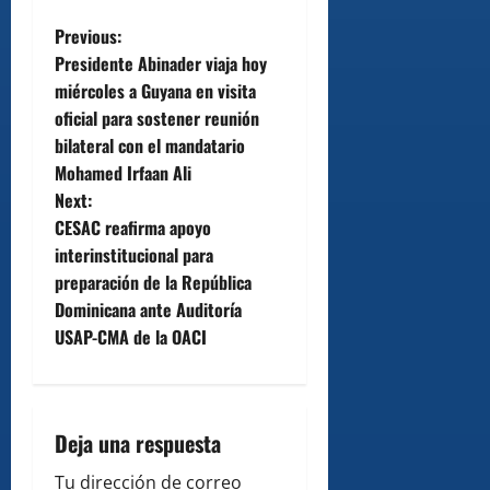
P
Previous:
Presidente Abinader viaja hoy
o
miércoles a Guyana en visita
oficial para sostener reunión
s
bilateral con el mandatario
t
Mohamed Irfaan Ali
Next:
n
CESAC reafirma apoyo
interinstitucional para
a
preparación de la República
v
Dominicana ante Auditoría
USAP-CMA de la OACI
i
g
Deja una respuesta
a
Tu dirección de correo