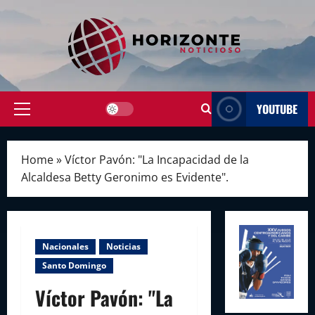
Skip
to
content
YOUTUBE
Primary
Menu
Home
»
Víctor Pavón: "La Incapacidad de la
Alcaldesa Betty Geronimo es Evidente".
Nacionales
Noticias
Santo Domingo
Víctor Pavón: "La