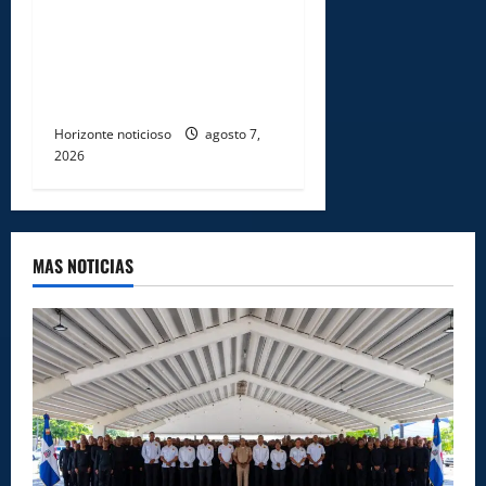
Ejército reconoce a
soldados que rechazaron
soborno durante operativo
en Santiago Rodríguez
Horizonte noticioso
agosto 7,
2026
MAS NOTICIAS