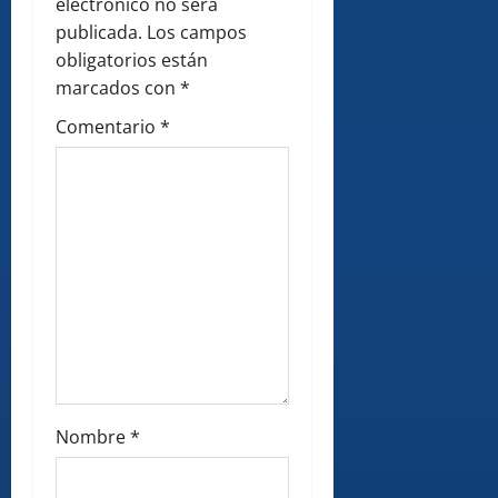
a
electrónico no será
publicada.
Los campos
t
obligatorios están
i
marcados con
*
Comentario
*
o
n
Nombre
*