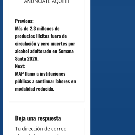
ANÚNCIATE AQUÍ👆🏻
P
Previous:
Más de 2.3 millones de
o
productos ilícitos fuera de
circulación y cero muertes por
s
alcohol adulterado en Semana
t
Santa 2026.
Next:
n
MAP llama a instituciones
públicas a continuar labores en
a
modalidad reducida.
v
i
Deja una respuesta
g
Tu dirección de correo