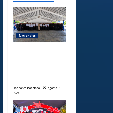
Nacionales
Lee Ballester a los que se
forman como agentes “Todo
el equipo de la DGM debe
acogerse a normas éticas y
ser garante de los derechos
de las personas
Horizonte noticioso
agosto 7,
2026