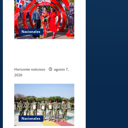
Nacionales
Dajabón un destino entre
culturas, historia y
gastronomía
Horizonte noticioso
agosto 7,
2026
Nacionales