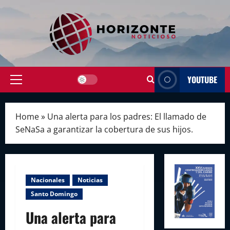
Skip
to
content
YOUTUBE
Primary
Menu
Home
»
Una alerta para los padres: El llamado de
SeNaSa a garantizar la cobertura de sus hijos.
Nacionales
Noticias
Santo Domingo
Una alerta para