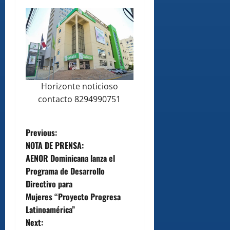
Horizonte noticioso
contacto 8294990751
P
Previous:
NOTA DE PRENSA:
o
AENOR Dominicana lanza el
Programa de Desarrollo
s
Directivo para
t
Mujeres “Proyecto Progresa
Latinoamérica”
n
Next: