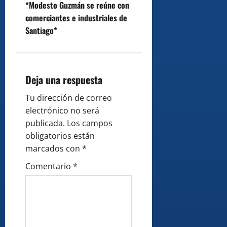
*Modesto Guzmán se reúne con
a
comerciantes e industriales de
v
Santiago*
i
g
Deja una respuesta
a
Tu dirección de correo
electrónico no será
t
publicada.
Los campos
i
obligatorios están
marcados con
*
o
Comentario
*
n