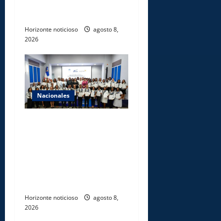
agencias hípicas en
agencias de loterías
Horizonte noticioso
agosto 8,
2026
Nacionales
INFOTEP, Ministerio de
Trabajo y World Vision
certifican a 46
profesionales en prevención
y erradicación del trabajo
infantil
Horizonte noticioso
agosto 8,
2026