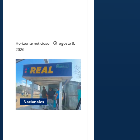
alimentación de miles de
voluntarios y personal de
los XXV Juegos
Centroamericanos y del
Caribe Santo Domingo 2026
Horizonte noticioso
agosto 8,
2026
Nacionales
Comisión Hípica Nacional
admite emisión de miles de
licencias para instalación de