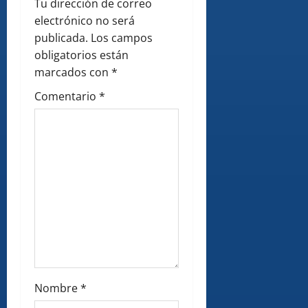
Tu dirección de correo
i
electrónico no será
publicada.
Los campos
o
obligatorios están
marcados con
*
n
Comentario
*
Nombre
*