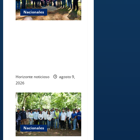
Nacionales
Gobierno inicia
construcción de obras
estratégicas en la frontera
norte para fortalecer la
seguridad, el desarrollo y el
comercio organizado
Horizonte noticioso
agosto 9,
2026
Nacionales