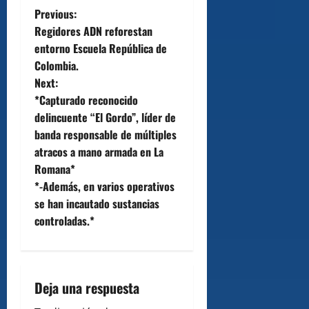
P
Previous:
Regidores ADN reforestan
o
entorno Escuela República de
Colombia.
s
Next:
t
*Capturado reconocido
delincuente “El Gordo”, líder de
n
banda responsable de múltiples
atracos a mano armada en La
a
Romana*
v
*-Además, en varios operativos
se han incautado sustancias
i
controladas.*
g
a
Deja una respuesta
t