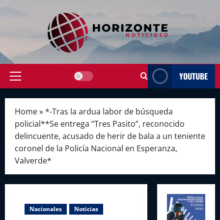
Skip
to
content
YOUTUBE
Primary
Menu
Home
»
*-Tras la ardua labor de búsqueda
policial**Se entrega “Tres Pasito”, reconocido
delincuente, acusado de herir de bala a un teniente
coronel de la Policía Nacional en Esperanza,
Valverde*
Nacionales
Noticias