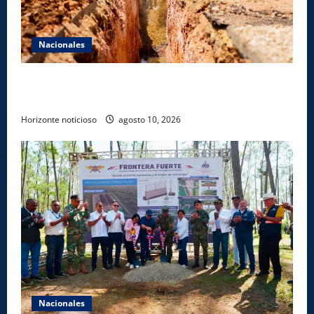
Nacionales
Fellito Suberví inspecciona obras en las “villas” y
pide paciencia a comerciantes y residentes
Horizonte noticioso
agosto 10, 2026
Nacionales