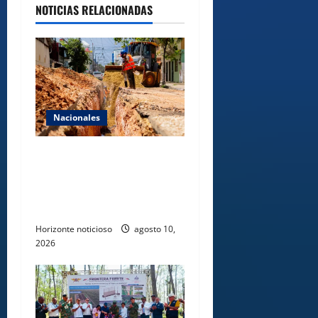
NOTICIAS RELACIONADAS
Nacionales
Fellito Suberví inspecciona
obras en las “villas” y pide
paciencia a comerciantes y
residentes
Horizonte noticioso
agosto 10,
2026