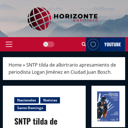
Skip
to
content
YOUTUBE
Primary
Menu
Home
»
SNTP tilda de albirtrario apresamiento de
periodista Logan Jiménez en Ciudad Juan Bosch.
Nacionales
Noticias
Santo Domingo
SNTP tilda de