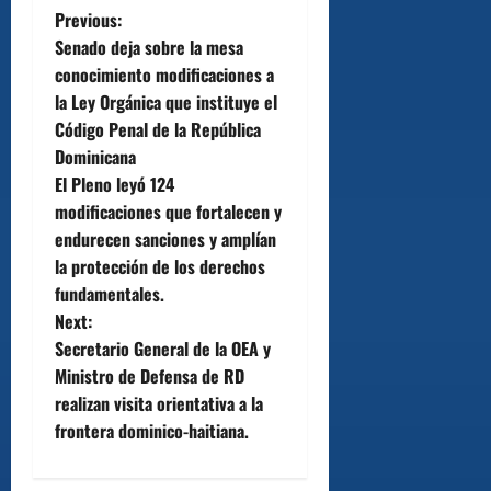
P
Previous:
Senado deja sobre la mesa
o
conocimiento modificaciones a
la Ley Orgánica que instituye el
s
Código Penal de la República
t
Dominicana
El Pleno leyó 124
n
modificaciones que fortalecen y
endurecen sanciones y amplían
a
la protección de los derechos
v
fundamentales.
Next:
i
Secretario General de la OEA y
Ministro de Defensa de RD
g
realizan visita orientativa a la
a
frontera dominico-haitiana.
t