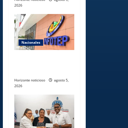
2026
Nacionales
Gobierno anuncia apertura
de nuevo centro del INFOTEP
en La Vega
Horizonte noticioso
agosto 5,
2026