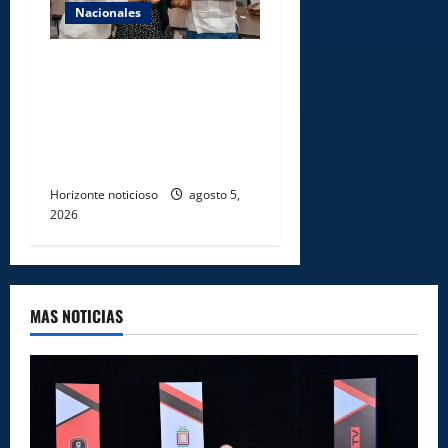
Nacionales
Gobierno entrega ayudas
económicas a comerciantes
afectados por ampliación de
avenida Los Beisbolistas en
Manoguayabo
Horizonte noticioso
agosto 5,
2026
MAS NOTICIAS