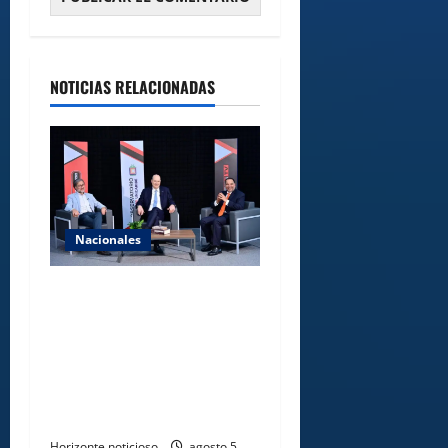
NOTICIAS RELACIONADAS
Nacionales
UNICARIBE recibe ministro
argentino Federico
Sturzenegger para dialogar
sobre liderazgo,
transformación del Estado e
innovación pública
Horizonte noticioso
agosto 5,