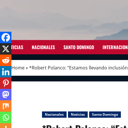
Skip
to
content
NOTICIAS
NACIONALES
SANTO DOMINGO
INTERNACION
Home
»
*Robert Polanco: “Estamos llevando inclusión
Nacionales
Noticias
Santo Domingo