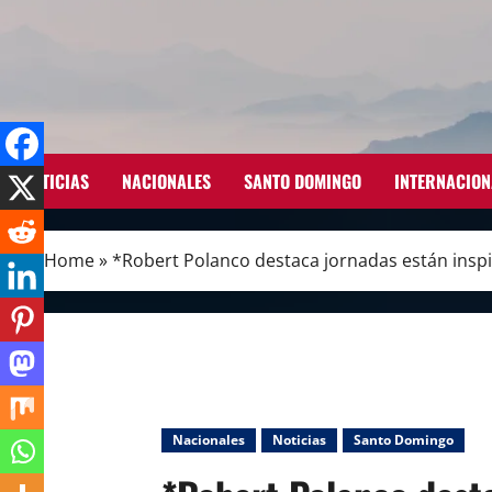
Skip
to
content
NOTICIAS
NACIONALES
SANTO DOMINGO
INTERNACION
Home
»
*Robert Polanco destaca jornadas están inspi
Nacionales
Noticias
Santo Domingo