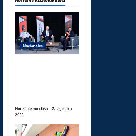
Nacionales
UNICARIBE recibe ministro
argentino Federico
Sturzenegger para dialogar
sobre liderazgo,
transformación del Estado e
innovación pública
Horizonte noticioso
agosto 5,
2026