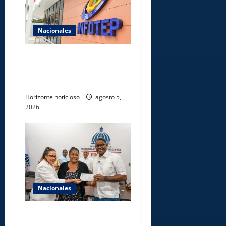
Nacionales
Gobierno anuncia apertura
de nuevo centro del INFOTEP
en La Vega
Horizonte noticioso
agosto 5,
2026
Nacionales
Gobierno entrega ayudas