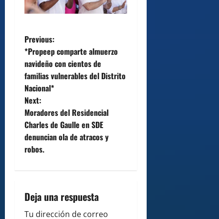
P
Previous:
*Propeep comparte almuerzo
o
navideño con cientos de
familias vulnerables del Distrito
s
Nacional*
t
Next:
Moradores del Residencial
n
Charles de Gaulle en SDE
denuncian ola de atracos y
a
robos.
v
i
Deja una respuesta
g
Tu dirección de correo