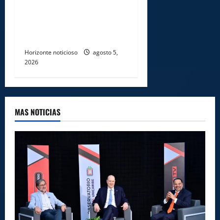
económicas a comerciantes
afectados por ampliación de
avenida Los Beisbolistas en
Manoguayabo
Horizonte noticioso
agosto 5,
2026
MAS NOTICIAS