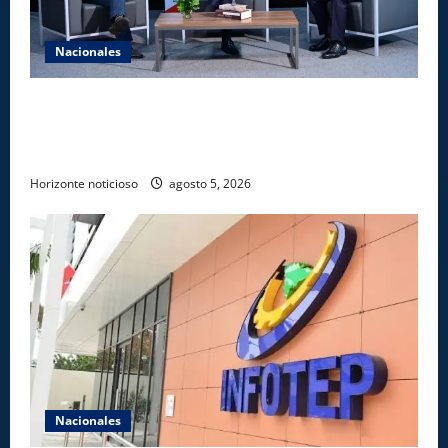
Nacionales
UNICARIBE recibe ministro argentino Federico
Sturzenegger para dialogar sobre liderazgo,
transformación del Estado e innovación pública
Horizonte noticioso
agosto 5, 2026
Nacionales