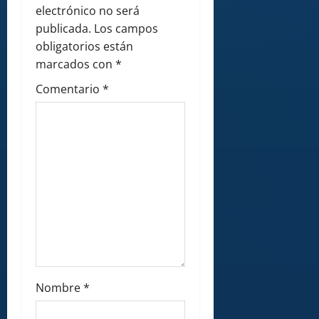
a
electrónico no será
publicada.
Los campos
t
obligatorios están
i
marcados con
*
Comentario
*
o
n
Nombre
*