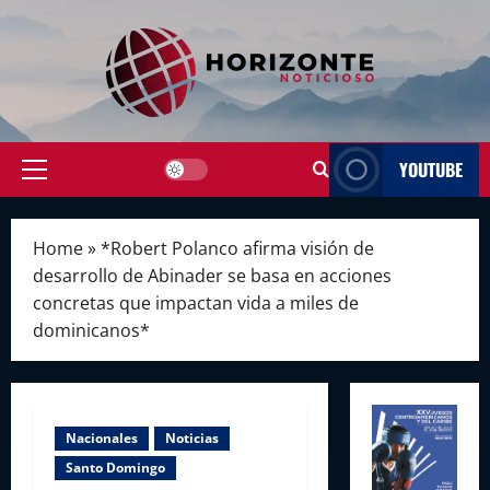
Skip
to
content
YOUTUBE
Primary
Menu
Home
»
*Robert Polanco afirma visión de
desarrollo de Abinader se basa en acciones
concretas que impactan vida a miles de
dominicanos*
Nacionales
Noticias
Santo Domingo