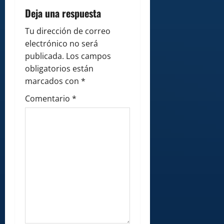
i
Deja una respuesta
g
Tu dirección de correo
a
electrónico no será
publicada.
Los campos
t
obligatorios están
i
marcados con
*
Comentario
*
o
n