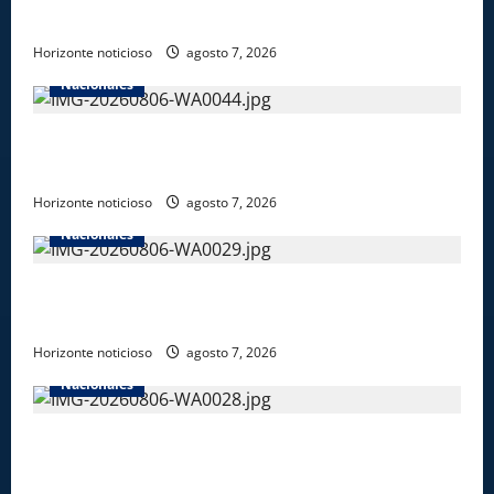
éticas y ser garante de los derechos de las personas
Horizonte noticioso
agosto 7, 2026
Nacionales
Dajabón un destino entre culturas, historia y
gastronomía
Horizonte noticioso
agosto 7, 2026
Nacionales
Ejército reconoce a soldados que rechazaron
soborno durante operativo en Santiago Rodríguez
Horizonte noticioso
agosto 7, 2026
Nacionales
Star Sport desarrolla en Santiago la sexta jornada
sobre Prevención de Lavado de Activos y Juego