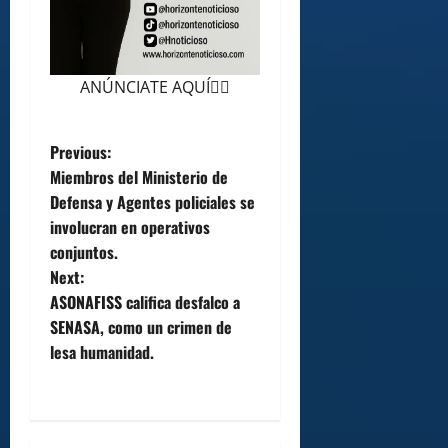
ANÚNCIATE AQUÍ👆🏻
P
Previous:
Miembros del Ministerio de
o
Defensa y Agentes policiales se
involucran en operativos
s
conjuntos.
t
Next:
ASONAFISS califica desfalco a
n
SENASA, como un crimen de
lesa humanidad.
a
v