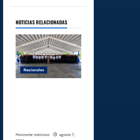
NOTICIAS RELACIONADAS
Nacionales
Lee Ballester a los que se
forman como agentes “Todo
el equipo de la DGM debe
acogerse a normas éticas y
ser garante de los derechos
de las personas
Horizonte noticioso
agosto 7,