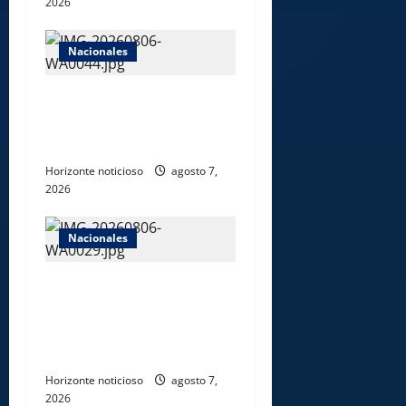
2026
Nacionales
Dajabón un destino entre
culturas, historia y
gastronomía
Horizonte noticioso
agosto 7,
2026
Nacionales
Ejército reconoce a
soldados que rechazaron
soborno durante operativo
en Santiago Rodríguez
Horizonte noticioso
agosto 7,
2026