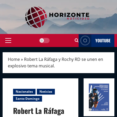
Skip
to
content
YOUTUBE
Primary
Menu
Home
»
Robert La Ráfaga y Rochy RD se unen en
explosivo tema musical.
Nacionales
Noticias
Santo Domingo
Robert La Ráfaga