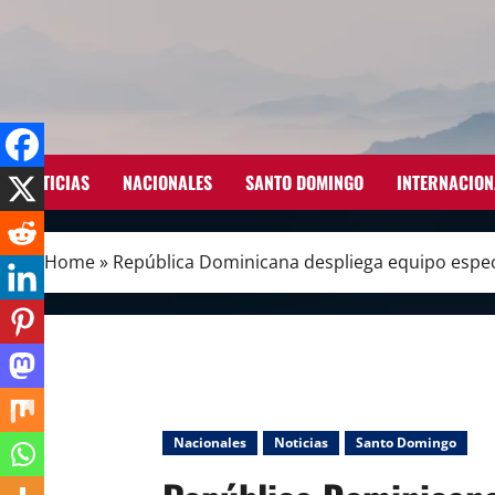
Skip
to
content
NOTICIAS
NACIONALES
SANTO DOMINGO
INTERNACION
Home
»
República Dominicana despliega equipo espec
Nacionales
Noticias
Santo Domingo