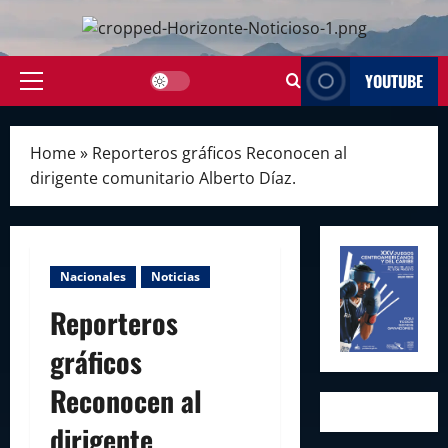
Skip
to
content
YOUTUBE
Primary
Menu
Home
»
Reporteros gráficos Reconocen al
dirigente comunitario Alberto Díaz.
Nacionales
Noticias
Reporteros
gráficos
Reconocen al
dirigente