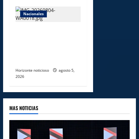
Nacionales
Gobierno entrega ayudas
económicas a comerciantes
afectados por ampliación de
avenida Los Beisbolistas en
Manoguayabo
Horizonte noticioso
agosto 5,
2026
MAS NOTICIAS