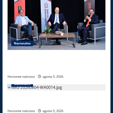
Nacionales
UNICARIBE recibe ministro argentino Federico
Sturzenegger para dialogar sobre liderazgo,
transformación del Estado e innovación pública
Horizonte noticioso
agosto 5, 2026
Nacionales
Gobierno anuncia apertura de nuevo centro del
INFOTEP en La Vega
Horizonte noticioso
agosto 5, 2026