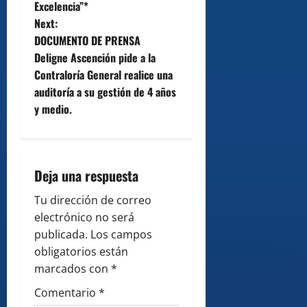
Excelencia”*
n
Next:
DOCUMENTO DE PRENSA
a
Deligne Ascención pide a la
v
Contraloría General realice una
auditoría a su gestión de 4 años
i
y medio.
g
a
Deja una respuesta
t
Tu dirección de correo
i
electrónico no será
publicada.
Los campos
o
obligatorios están
marcados con
*
n
Comentario
*