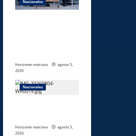
Nacionales
UNICARIBE recibe ministro
argentino Federico
Sturzenegger para dialogar
sobre liderazgo,
transformación del Estado e
innovación pública
Horizonte noticioso
agosto 5,
2026
Nacionales
Gobierno anuncia apertura
de nuevo centro del INFOTEP
en La Vega
Horizonte noticioso
agosto 5,
2026