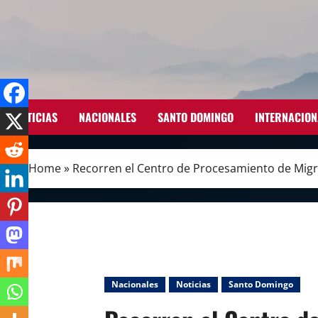
Skip
to
content
NOTICIAS
NACIONALES
SANTO DOMINGO
INTERNACION
Home
»
Recorren el Centro de Procesamiento de Mig
Nacionales
Noticias
Santo Domingo