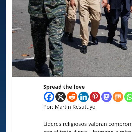
Spread the love
Por: Martin Restituyo
Líderes religiosos valoran compro
con el trato digno y humano a migra