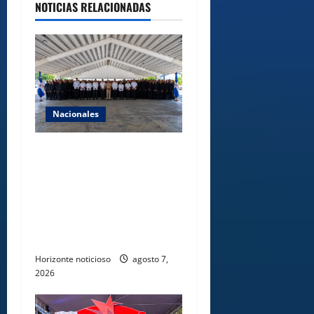
NOTICIAS RELACIONADAS
Nacionales
Lee Ballester a los que se
forman como agentes “Todo
el equipo de la DGM debe
acogerse a normas éticas y
ser garante de los derechos
de las personas
Horizonte noticioso
agosto 7,
2026