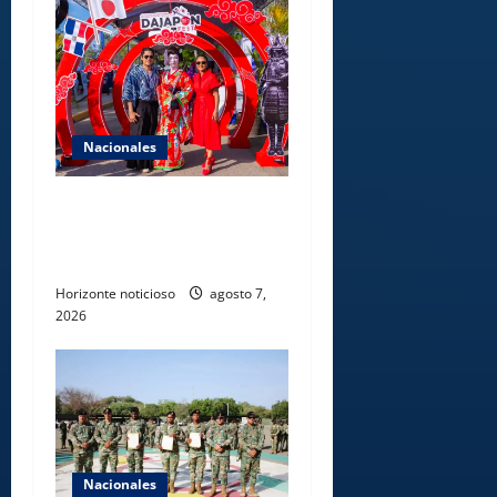
Nacionales
Dajabón un destino entre
culturas, historia y
gastronomía
Horizonte noticioso
agosto 7,
2026
Nacionales