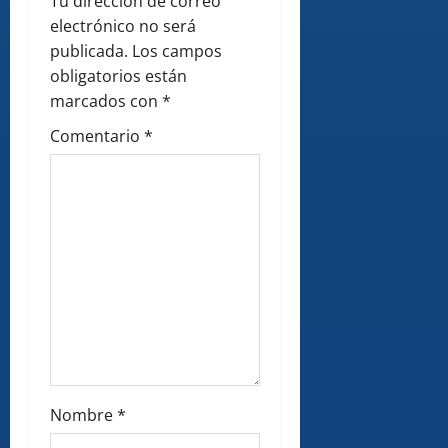
g
Tu dirección de correo
electrónico no será
a
publicada.
Los campos
obligatorios están
t
marcados con
*
i
Comentario
*
o
n
Nombre
*