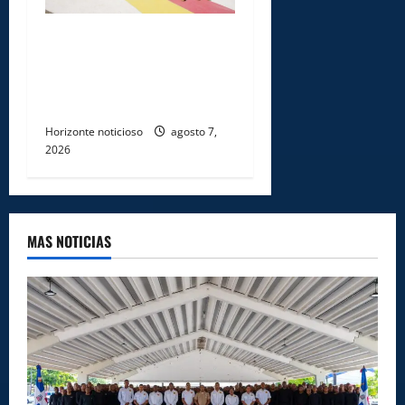
Ejército reconoce a
soldados que rechazaron
soborno durante operativo
en Santiago Rodríguez
Horizonte noticioso
agosto 7,
2026
MAS NOTICIAS