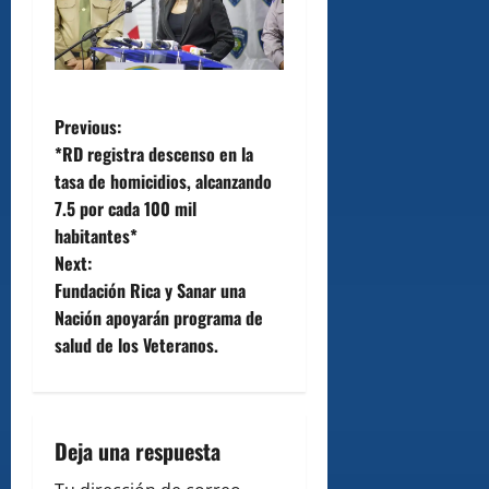
P
Previous:
*RD registra descenso en la
o
tasa de homicidios, alcanzando
7.5 por cada 100 mil
s
habitantes*
t
Next:
Fundación Rica y Sanar una
n
Nación apoyarán programa de
salud de los Veteranos.
a
v
i
Deja una respuesta