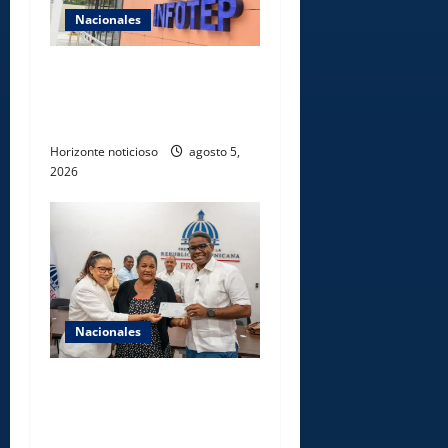
Nacionales
Gobierno anuncia apertura
de nuevo centro del INFOTEP
en La Vega
Horizonte noticioso
agosto 5,
2026
Nacionales
Gobierno entrega ayudas
económicas a comerciantes
afectados por ampliación de