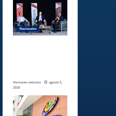
Nacionales
UNICARIBE recibe ministro
argentino Federico
Sturzenegger para dialogar
sobre liderazgo,
transformación del Estado e
innovación pública
Horizonte noticioso
agosto 5,
2026