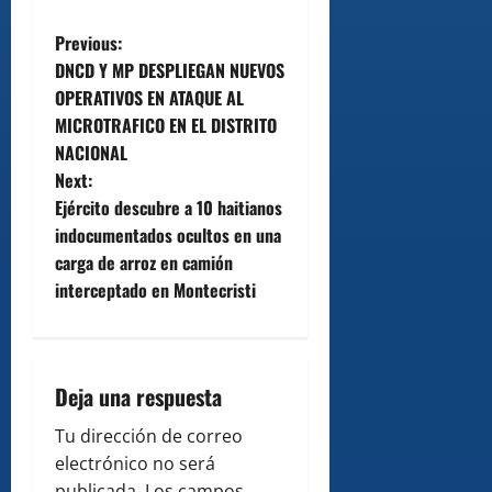
P
Previous:
DNCD Y MP DESPLIEGAN NUEVOS
o
OPERATIVOS EN ATAQUE AL
MICROTRAFICO EN EL DISTRITO
s
NACIONAL
t
Next:
Ejército descubre a 10 haitianos
n
indocumentados ocultos en una
carga de arroz en camión
a
interceptado en Montecristi
v
i
Deja una respuesta
g
Tu dirección de correo
a
electrónico no será
publicada.
Los campos