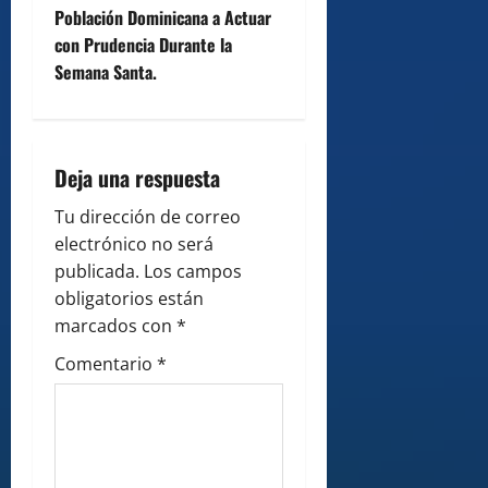
Población Dominicana a Actuar
n
con Prudencia Durante la
Semana Santa.
a
v
i
Deja una respuesta
g
Tu dirección de correo
electrónico no será
a
publicada.
Los campos
obligatorios están
t
marcados con
*
i
Comentario
*
o
n