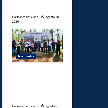
paciencia a comerciantes y
residentes
Horizonte noticioso
agosto 10,
2026
Nacionales
Gobierno inicia
construcción de obras
estratégicas en la frontera
norte para fortalecer la
seguridad, el desarrollo y el
comercio organizado
Horizonte noticioso
agosto 9,