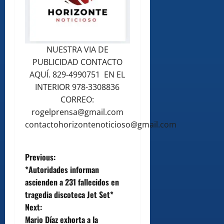
NUESTRA VIA DE
PUBLICIDAD CONTACTO
AQUÍ. 829-4990751 EN EL
INTERIOR 978-3308836
CORREO:
rogelprensa@gmail.com
contactohorizontenoticioso@gmail.com
P
Previous:
*Autoridades informan
o
ascienden a 231 fallecidos en
tragedia discoteca Jet Set*
s
Next:
t
Mario Díaz exhorta a la