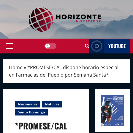
Skip
to
content
YOUTUBE
Primary
Menu
Home
»
*PROMESE/CAL dispone horario especial
en Farmacias del Pueblo por Semana Santa*
Nacionales
Noticias
Santo Domingo
*PROMESE/CAL