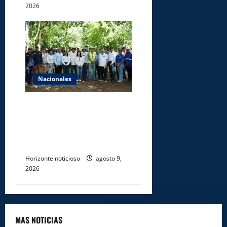
2026
Nacionales
Ministerio de Energía y
Minas realiza jornada de
reforestación y limpieza en
cuencas de ríos de Cotuí
Horizonte noticioso
agosto 9,
2026
MAS NOTICIAS