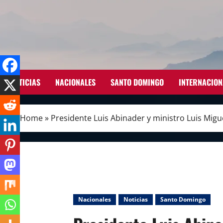
Skip
to
content
NOTICIAS
NACIONALES
SANTO DOMINGO
INTERNACION
Home
»
Presidente Luis Abinader y ministro Luis Mig
Nacionales
Noticias
Santo Domingo