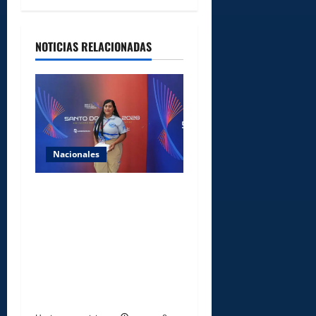
NOTICIAS RELACIONADAS
Nacionales
Comedores Comunitarios de
DASAC garantizan
alimentación de miles de
voluntarios y personal de
los XXV Juegos
Centroamericanos y del
Caribe Santo Domingo 2026