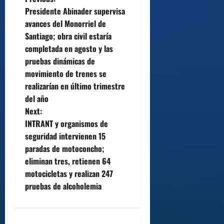
P
Presidente Abinader supervisa
o
avances del Monorriel de
Santiago; obra civil estaría
s
completada en agosto y las
t
pruebas dinámicas de
movimiento de trenes se
n
realizarían en último trimestre
del año
a
Next:
v
INTRANT y organismos de
seguridad intervienen 15
i
paradas de motoconcho;
eliminan tres, retienen 64
g
motocicletas y realizan 247
a
pruebas de alcoholemia
t