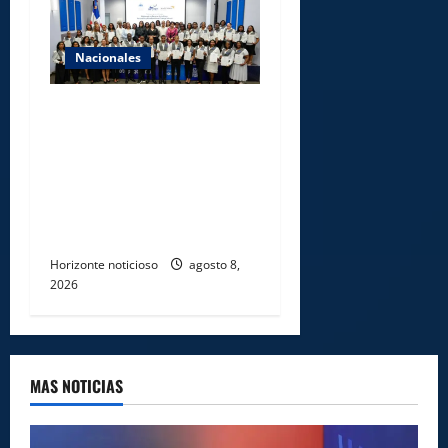
Nacionales
INFOTEP, Ministerio de
Trabajo y World Vision
certifican a 46
profesionales en prevención
y erradicación del trabajo
infantil
Horizonte noticioso
agosto 8,
2026
MAS NOTICIAS