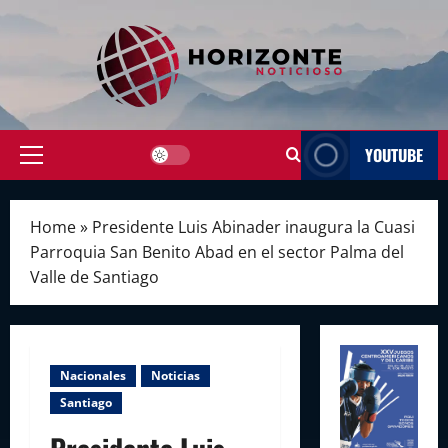
Skip
to
content
YOUTUBE
Primary
Menu
Home
»
Presidente Luis Abinader inaugura la Cuasi
Parroquia San Benito Abad en el sector Palma del
Valle de Santiago
Nacionales
Noticias
Santiago