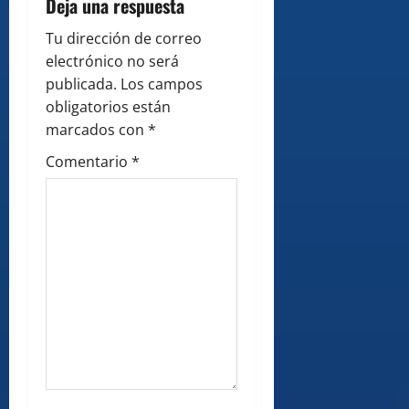
Deja una respuesta
g
Tu dirección de correo
a
electrónico no será
publicada.
Los campos
t
obligatorios están
i
marcados con
*
Comentario
*
o
n