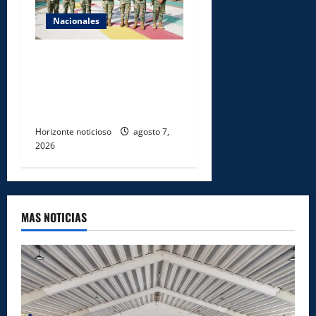
Nacionales
Ejército reconoce a
soldados que rechazaron
soborno durante operativo
en Santiago Rodríguez
Horizonte noticioso
agosto 7,
2026
MAS NOTICIAS