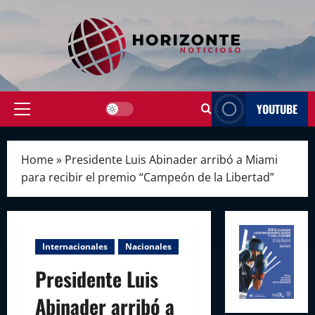
Skip
to
content
YOUTUBE
Primary
Menu
Home
»
Presidente Luis Abinader arribó a Miami
para recibir el premio “Campeón de la Libertad”
Internacionales
Nacionales
Presidente Luis
Abinader arribó a