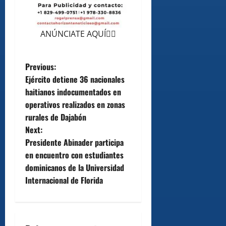
ANÚNCIATE AQUÍ👆🏻
P
Previous:
Ejército detiene 36 nacionales
o
haitianos indocumentados en
operativos realizados en zonas
s
rurales de Dajabón
t
Next:
Presidente Abinader participa
n
en encuentro con estudiantes
dominicanos de la Universidad
a
Internacional de Florida
v
i