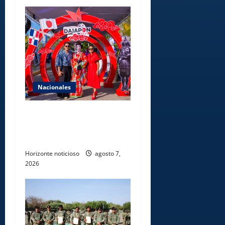
Nacionales
Dajabón un destino entre
culturas, historia y
gastronomía
Horizonte noticioso
agosto 7,
2026