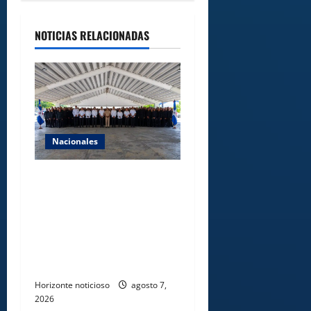
NOTICIAS RELACIONADAS
Nacionales
Lee Ballester a los que se
forman como agentes “Todo
el equipo de la DGM debe
acogerse a normas éticas y
ser garante de los derechos
de las personas
Horizonte noticioso
agosto 7,
2026