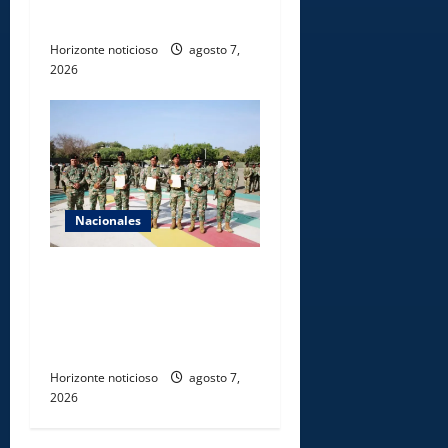
gastronomía
Horizonte noticioso
agosto 7,
2026
Nacionales
Ejército reconoce a
soldados que rechazaron
soborno durante operativo
en Santiago Rodríguez
Horizonte noticioso
agosto 7,
2026