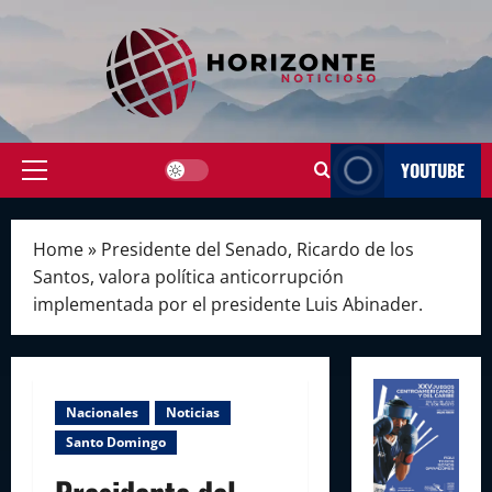
Skip
to
content
YOUTUBE
Primary
Menu
Home
»
Presidente del Senado, Ricardo de los
Santos, valora política anticorrupción
implementada por el presidente Luis Abinader.
Nacionales
Noticias
Santo Domingo