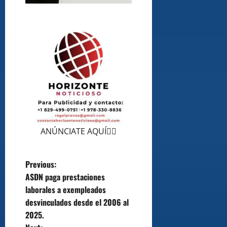
ANÚNCIATE AQUÍ👆🏻
P
Previous:
ASDN paga prestaciones
o
laborales a exempleados
desvinculados desde el 2006 al
s
2025.