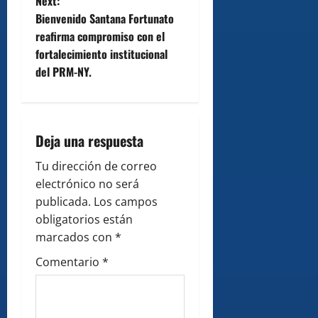
t
Next:
Bienvenido Santana Fortunato
n
reafirma compromiso con el
fortalecimiento institucional
a
del PRM-NY.
v
i
Deja una respuesta
g
Tu dirección de correo
a
electrónico no será
publicada.
Los campos
t
obligatorios están
i
marcados con
*
Comentario
*
o
n