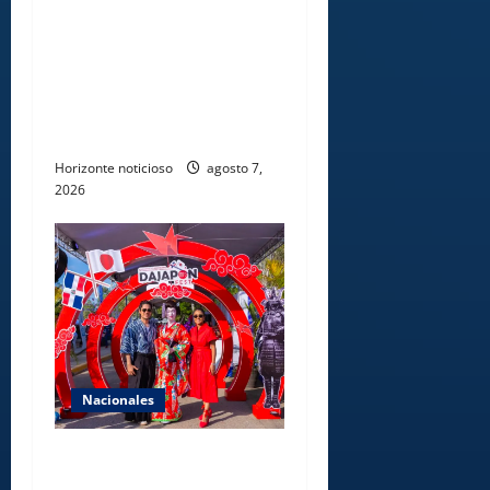
Lee Ballester a los que se
forman como agentes “Todo
el equipo de la DGM debe
acogerse a normas éticas y
ser garante de los derechos
de las personas
Horizonte noticioso
agosto 7,
2026
Nacionales
Dajabón un destino entre
culturas, historia y