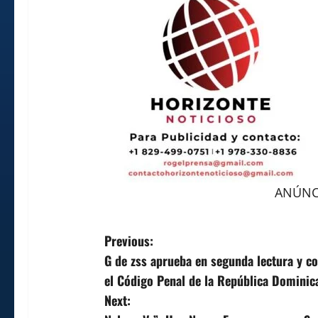
ANÚNCI
P
Previous:
G de zss aprueba en segunda lectura y co
o
el Código Penal de la República Dominic
s
Next: