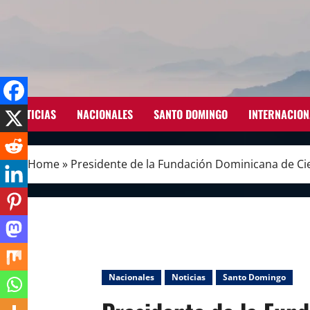
Skip
to
content
NOTICIAS
NACIONALES
SANTO DOMINGO
INTERNACION
Home
»
Presidente de la Fundación Dominicana de Cieg
Nacionales
Noticias
Santo Domingo