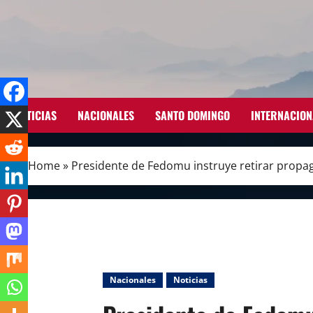
Skip
to
content
NOTICIAS
NACIONALES
SANTO DOMINGO
INTERNACION
Home
»
Presidente de Fedomu instruye retirar propaga
Nacionales
Noticias