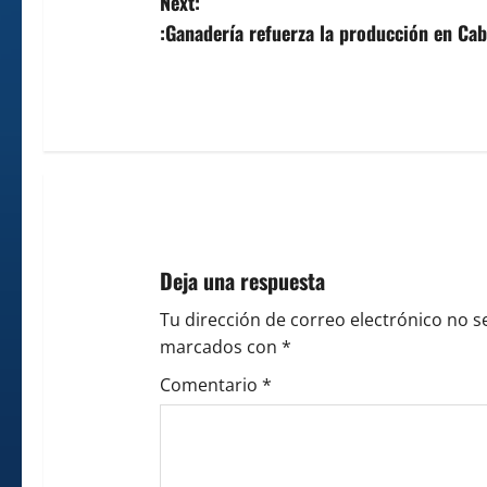
Next:
t
:Ganadería refuerza la producción en Ca
n
a
v
i
g
Deja una respuesta
a
Tu dirección de correo electrónico no s
t
marcados con
*
i
Comentario
*
o
n