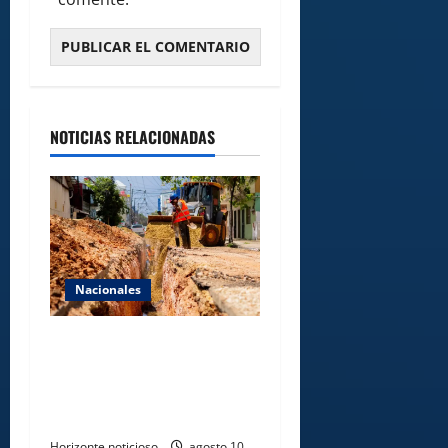
NOTICIAS RELACIONADAS
Nacionales
Fellito Suberví inspecciona
obras en las “villas” y pide
paciencia a comerciantes y
residentes
Horizonte noticioso
agosto 10,