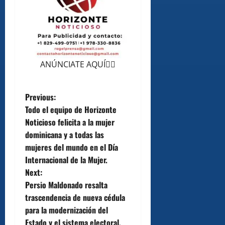
ANÚNCIATE AQUÍ👆🏻
P
Previous:
Todo el equipo de Horizonte
o
Noticioso felicita a la mujer
dominicana y a todas las
s
mujeres del mundo en el Día
t
Internacional de la Mujer.
Next:
n
Persio Maldonado resalta
trascendencia de nueva cédula
a
para la modernización del
Estado y el sistema electoral.