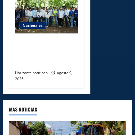
Nacionales
Ministerio de Energía y
Minas realiza jornada de
reforestación y limpieza en
cuencas de ríos de Cotuí
Horizonte noticioso
agosto 9,
2026
MAS NOTICIAS