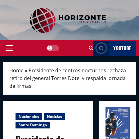
Skip
to
content
YOUTUBE
Primary
Menu
Home
»
Presidente de centros nocturnos rechaza
retiro del general Torres Dotel y respalda jornada
de firmas.
Nacionales
Noticias
Santo Domingo