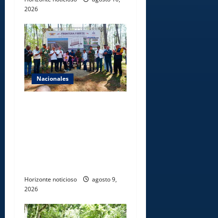
2026
Nacionales
Gobierno inicia
construcción de obras
estratégicas en la frontera
norte para fortalecer la
seguridad, el desarrollo y el
comercio organizado
Horizonte noticioso
agosto 9,
2026