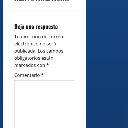
v
i
g
Deja una respuesta
a
Tu dirección de correo
electrónico no será
t
publicada.
Los campos
i
obligatorios están
marcados con
*
o
Comentario
*
n