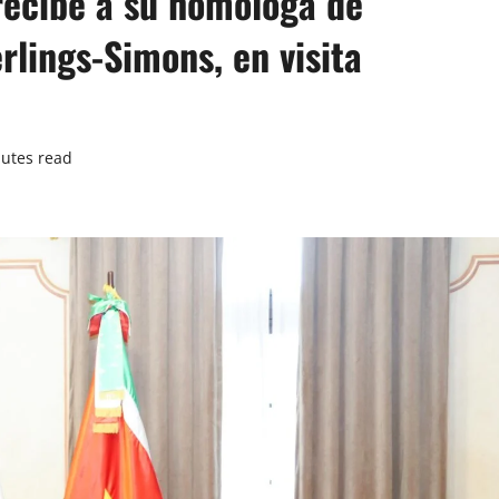
recibe a su homóloga de
rlings-Simons, en visita
utes read