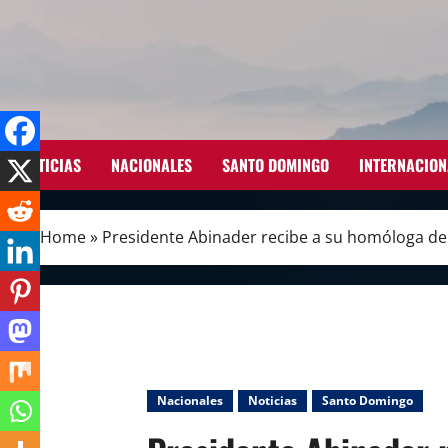
Skip
to
content
NOTICIAS
NACIONALES
SANTO DOMINGO
INTERNACION
Home
»
Presidente Abinader recibe a su homóloga de S
Nacionales
Noticias
Santo Domingo