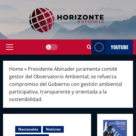
Skip
to
content
YOUTUBE
Primary
Menu
Home
»
Presidente Abinader juramenta comité
gestor del Observatorio Ambiental; se refuerza
compromiso del Gobierno con gestión ambiental
participativa, transparente y orientada a la
sostenibilidad.
Nacionales
Noticias