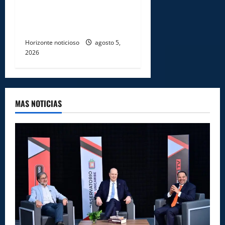
afectados por ampliación de
avenida Los Beisbolistas en
Manoguayabo
Horizonte noticioso
agosto 5,
2026
MAS NOTICIAS