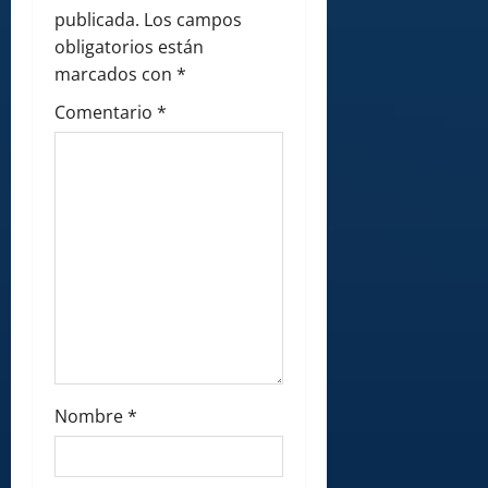
publicada.
Los campos
t
obligatorios están
i
marcados con
*
Comentario
*
o
n
Nombre
*