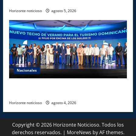
Beisbolistas en Manoguayabo
Horizonte noticioso
agosto 5, 2026
Nacionales
Más de 7,7 millones de visitantes llegan al país
hasta julio
Horizonte noticioso
agosto 4, 2026
Copyright © 2026 Horizonte Noticioso. Todos los
derechos reservados.
|
MoreNews
by AF themes.