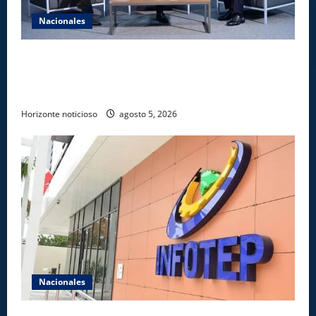
Nacionales
UNICARIBE recibe ministro argentino Federico
Sturzenegger para dialogar sobre liderazgo,
transformación del Estado e innovación pública
Horizonte noticioso
agosto 5, 2026
Nacionales