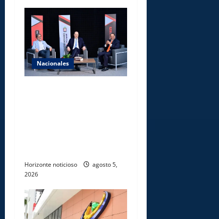
Nacionales
UNICARIBE recibe ministro
argentino Federico
Sturzenegger para dialogar
sobre liderazgo,
transformación del Estado e
innovación pública
Horizonte noticioso
agosto 5,
2026