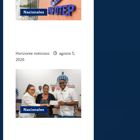
Nacionales
Gobierno anuncia apertura
de nuevo centro del INFOTEP
en La Vega
Horizonte noticioso
agosto 5,
2026
Nacionales
Gobierno entrega ayudas
económicas a comerciantes