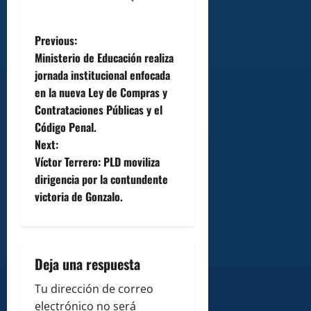
P
Previous:
Ministerio de Educación realiza
o
jornada institucional enfocada
en la nueva Ley de Compras y
s
Contrataciones Públicas y el
t
Código Penal.
Next:
n
Víctor Terrero: PLD moviliza
dirigencia por la contundente
a
victoria de Gonzalo.
v
i
Deja una respuesta
g
Tu dirección de correo
a
electrónico no será