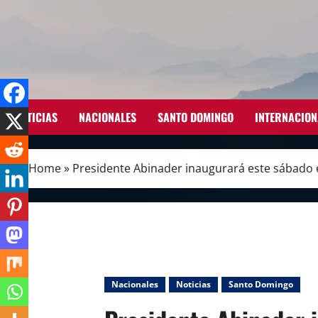
Skip
to
content
NOTICIAS
NACIONALES
SANTO DOMINGO
INTERNACION
Home
»
Presidente Abinader inaugurará este sábado e
Nacionales
Noticias
Santo Domingo