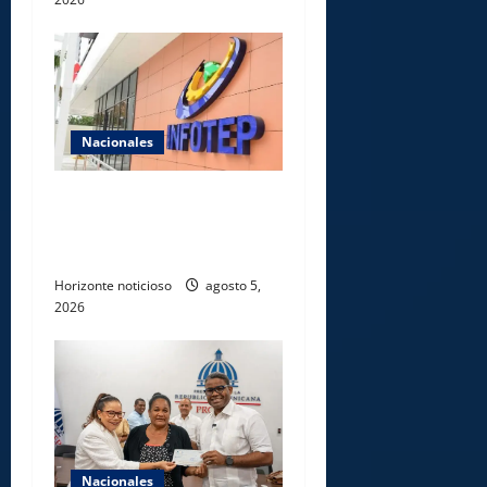
Nacionales
Gobierno anuncia apertura
de nuevo centro del INFOTEP
en La Vega
Horizonte noticioso
agosto 5,
2026
Nacionales