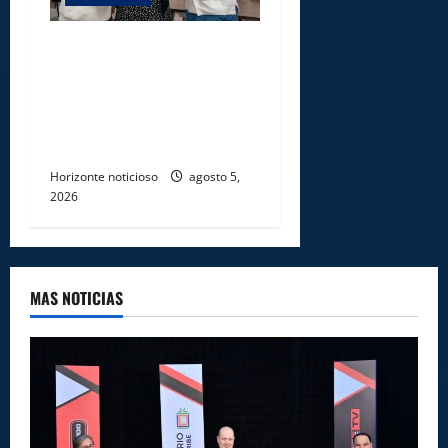
Gobierno entrega ayudas
económicas a comerciantes
afectados por ampliación de
avenida Los Beisbolistas en
Manoguayabo
Horizonte noticioso
agosto 5,
2026
MAS NOTICIAS