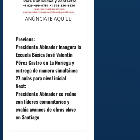
ANÚNCIATE AQUÍ👆🏻
P
Previous:
Presidente Abinader inaugura la
o
Escuela Básica José Valentín
Pérez Castro en La Noriega y
s
entrega de manera simultánea
t
27 aulas para nivel inicial
Next:
n
Presidente Abinader se reúne
con líderes comunitarios y
a
evalúa avances de obras clave
v
en Santiago
i