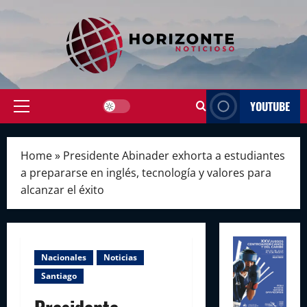
Skip
to
content
YOUTUBE
Primary
Menu
Home
»
Presidente Abinader exhorta a estudiantes
a prepararse en inglés, tecnología y valores para
alcanzar el éxito
Nacionales
Noticias
Santiago