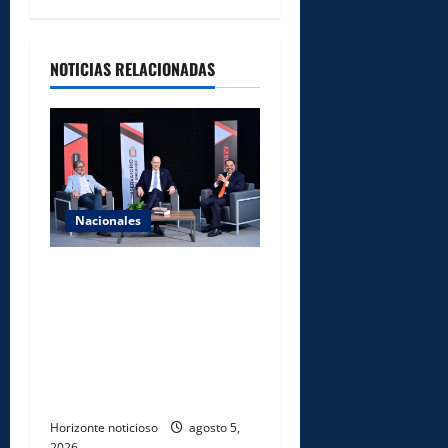
NOTICIAS RELACIONADAS
Nacionales
UNICARIBE recibe ministro
argentino Federico
Sturzenegger para dialogar
sobre liderazgo,
transformación del Estado e
innovación pública
Horizonte noticioso
agosto 5,
2026