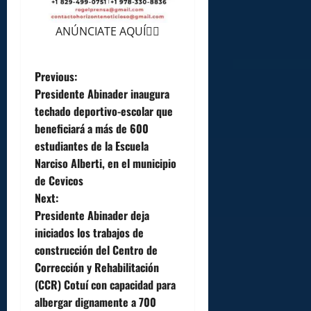
ANÚNCIATE AQUÍ👆🏻
P
Previous:
Presidente Abinader inaugura
o
techado deportivo-escolar que
beneficiará a más de 600
s
estudiantes de la Escuela
t
Narciso Alberti, en el municipio
de Cevicos
n
Next:
Presidente Abinader deja
a
iniciados los trabajos de
v
construcción del Centro de
Corrección y Rehabilitación
i
(CCR) Cotuí con capacidad para
albergar dignamente a 700