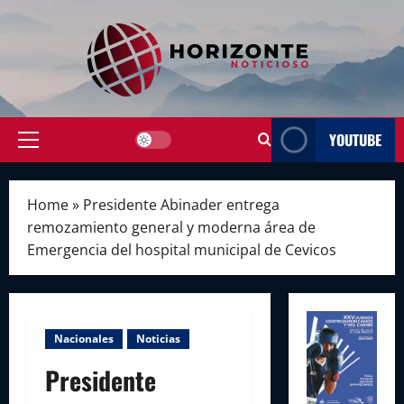
Skip
to
content
YOUTUBE
Primary
Menu
Home
»
Presidente Abinader entrega
remozamiento general y moderna área de
Emergencia del hospital municipal de Cevicos
Nacionales
Noticias
Presidente