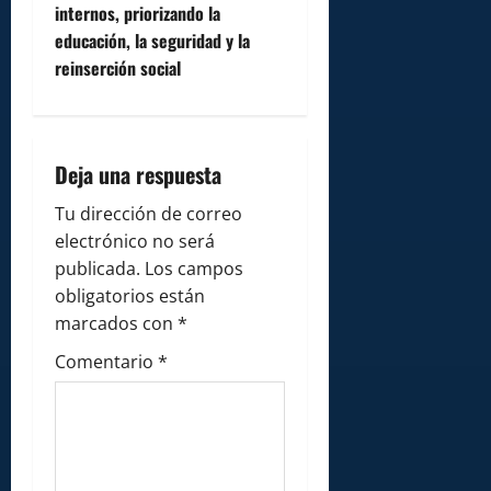
g
internos, priorizando la
a
educación, la seguridad y la
reinserción social
t
i
Deja una respuesta
o
Tu dirección de correo
n
electrónico no será
publicada.
Los campos
obligatorios están
marcados con
*
Comentario
*