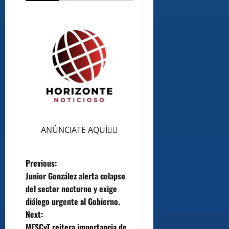
ANÚNCIATE AQUÍ👆🏻
P
Previous:
Junior González alerta colapso
o
del sector nocturno y exige
diálogo urgente al Gobierno.
s
Next:
MESCyT reitera importancia de