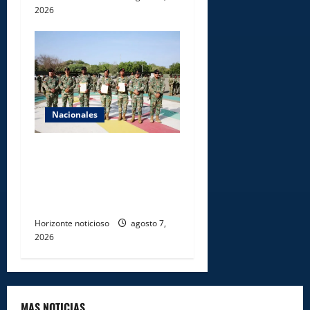
2026
Nacionales
Ejército reconoce a
soldados que rechazaron
soborno durante operativo
en Santiago Rodríguez
Horizonte noticioso
agosto 7,
2026
MAS NOTICIAS