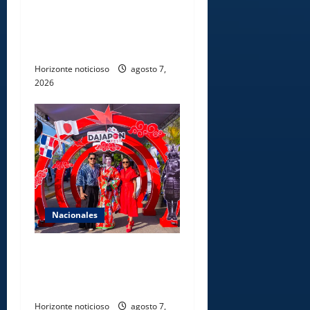
acogerse a normas éticas y
ser garante de los derechos
de las personas
Horizonte noticioso
agosto 7,
2026
Nacionales
Dajabón un destino entre
culturas, historia y
gastronomía
Horizonte noticioso
agosto 7,