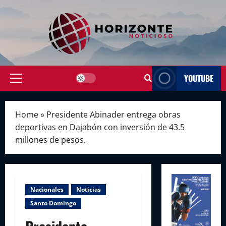
Skip
to
content
YOUTUBE
Primary
Menu
Home
»
Presidente Abinader entrega obras
deportivas en Dajabón con inversión de 43.5
millones de pesos.
Nacionales
Noticias
Santo Domingo