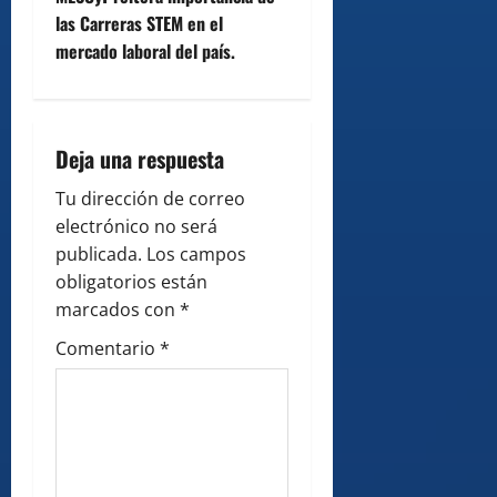
t
las Carreras STEM en el
n
mercado laboral del país.
a
v
Deja una respuesta
i
Tu dirección de correo
g
electrónico no será
publicada.
Los campos
a
obligatorios están
marcados con
*
t
Comentario
*
i
o
n