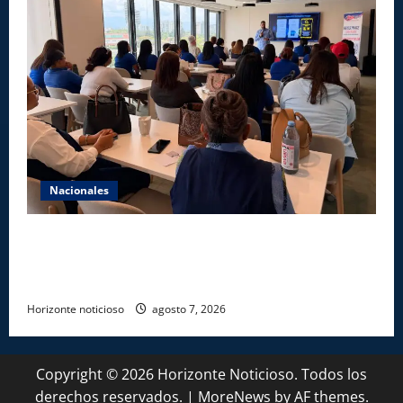
Nacionales
Star Sport desarrolla en Santiago la sexta jornada
sobre Prevención de Lavado de Activos y Juego
Responsable
Horizonte noticioso
agosto 7, 2026
Copyright © 2026 Horizonte Noticioso. Todos los
derechos reservados.
|
MoreNews
by AF themes.