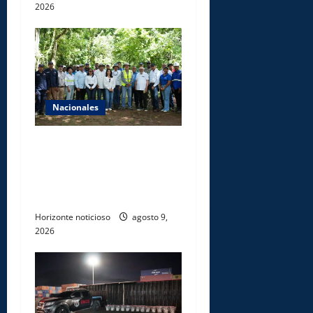
2026
Nacionales
Ministerio de Energía y
Minas realiza jornada de
reforestación y limpieza en
cuencas de ríos de Cotuí
Horizonte noticioso
agosto 9,
2026