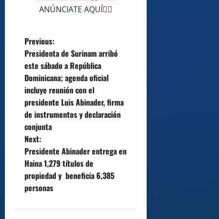
ANÚNCIATE AQUÍ👆🏻
P
Previous:
Presidenta de Surinam arribó
o
este sábado a República
Dominicana; agenda oficial
s
incluye reunión con el
t
presidente Luis Abinader, firma
de instrumentos y declaración
n
conjunta
Next:
a
Presidente Abinader entrega en
v
Haina 1,279 títulos de
propiedad y beneficia 6,385
i
personas
g