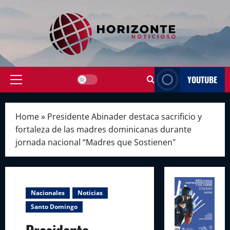
Skip
to
content
YOUTUBE
Primary
Menu
Home
»
Presidente Abinader destaca sacrificio y
fortaleza de las madres dominicanas durante
jornada nacional “Madres que Sostienen"
Nacionales
Noticias
Santo Domingo