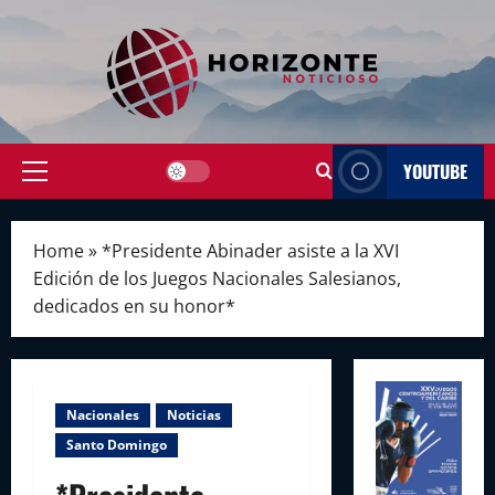
Skip
to
content
YOUTUBE
Primary
Menu
Home
»
*Presidente Abinader asiste a la XVI
Edición de los Juegos Nacionales Salesianos,
dedicados en su honor*
Nacionales
Noticias
Santo Domingo