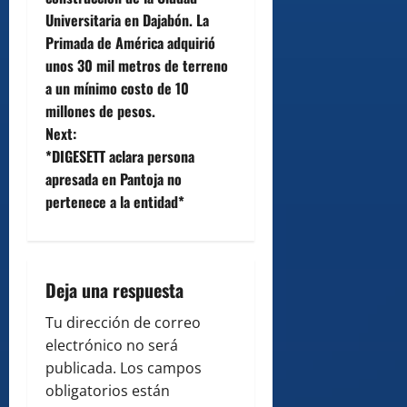
Universitaria en Dajabón. La
s
Primada de América adquirió
t
unos 30 mil metros de terreno
a un mínimo costo de 10
n
millones de pesos.
Next:
a
*DIGESETT aclara persona
v
apresada en Pantoja no
pertenece a la entidad*
i
g
Deja una respuesta
a
Tu dirección de correo
t
electrónico no será
i
publicada.
Los campos
obligatorios están