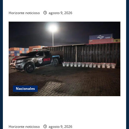
reforestación y limpieza en cuencas de ríos de Cotuí
Horizonte noticioso
agosto 9, 2026
Nacionales
DNCD INCAUTA 303 PAQUETES DE PRESUNTA
COCAÍNA OCULTAS EN PISO DE CONTENEDOR EN
PUERTO CAUCEDO
Horizonte noticioso
agosto 9, 2026