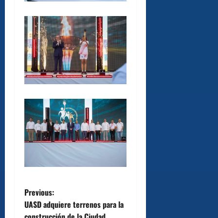
P
Previous:
UASD adquiere terrenos para la
o
construcción de la Ciudad