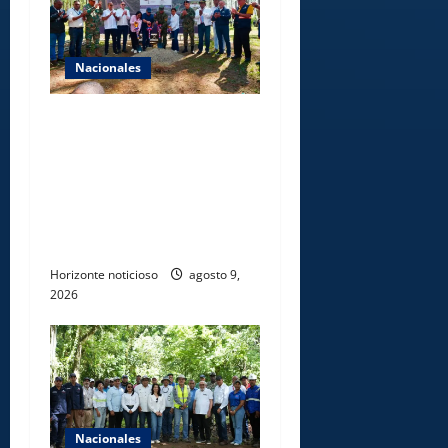
Nacionales
Gobierno inicia
construcción de obras
estratégicas en la frontera
norte para fortalecer la
seguridad, el desarrollo y el
comercio organizado
Horizonte noticioso
agosto 9,
2026
Nacionales